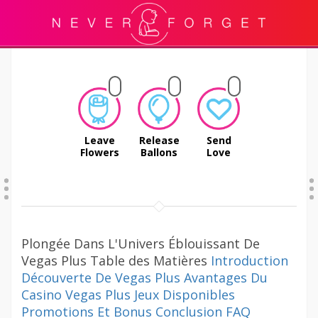
Leave
Release
Send
Flowers
Ballons
Love
Plongée Dans L'Univers Éblouissant De
Vegas Plus Table des Matières
Introduction
Découverte De Vegas Plus
Avantages Du
Casino Vegas Plus
Jeux Disponibles
Promotions Et Bonus
Conclusion
FAQ