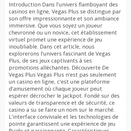
Introduction Dans l'univers flamboyant des
casinos en ligne, Vegas Plus se distingue par
son offre impressionnante et son ambiance
immersive. Que vous soyez un joueur
chevronné ou un novice, cet établissement
virtuel promet une expérience de jeu
inoubliable. Dans cet article, nous
explorerons l'univers fascinant de Vegas
Plus, de ses jeux captivants à ses
promotions alléchantes. Découverte De
Vegas Plus Vegas Plus n'est pas seulement
un casino en ligne, c'est une plateforme
d'amusement où chaque joueur peut
espérer décrocher le jackpot. Fondé sur des
valeurs de transparence et de sécurité, ce
casino a su se faire un nom sur le marché.
L'interface conviviale et les technologies de
pointe garantissent une expérience de jeu
fluide et passionnante. Caractéristiques