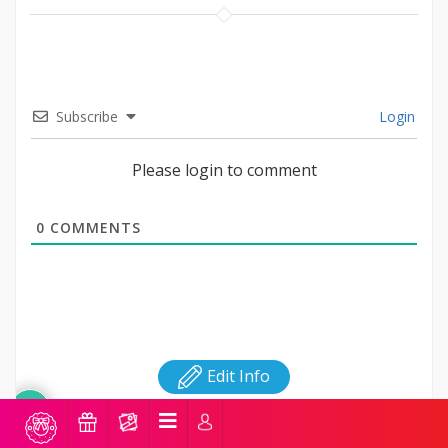
Subscribe
Login
Please login to comment
0
COMMENTS
Edit Info