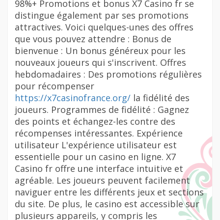
98%+ Promotions et bonus X7 Casino fr se
distingue également par ses promotions
attractives. Voici quelques-unes des offres
que vous pouvez attendre : Bonus de
bienvenue : Un bonus généreux pour les
nouveaux joueurs qui s'inscrivent. Offres
hebdomadaires : Des promotions régulières
pour récompenser
https://x7casinofrance.org/
la fidélité des
joueurs. Programmes de fidélité : Gagnez
des points et échangez-les contre des
récompenses intéressantes. Expérience
utilisateur L'expérience utilisateur est
essentielle pour un casino en ligne. X7
Casino fr offre une interface intuitive et
agréable. Les joueurs peuvent facilement
naviguer entre les différents jeux et sections
du site. De plus, le casino est accessible sur
plusieurs appareils, y compris les