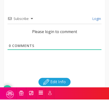
Subscribe
Login
Please login to comment
0
COMMENTS
Edit Info