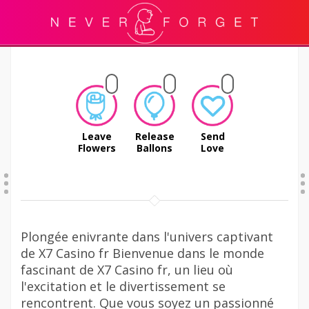
Leave
Release
Send
Flowers
Ballons
Love
Plongée enivrante dans l'univers captivant
de X7 Casino fr Bienvenue dans le monde
fascinant de X7 Casino fr, un lieu où
l'excitation et le divertissement se
rencontrent. Que vous soyez un passionné