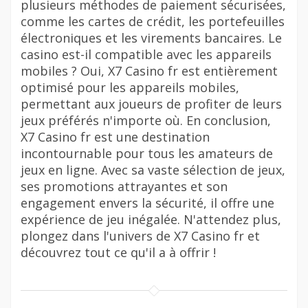
plusieurs méthodes de paiement sécurisées,
comme les cartes de crédit, les portefeuilles
électroniques et les virements bancaires. Le
casino est-il compatible avec les appareils
mobiles ? Oui, X7 Casino fr est entièrement
optimisé pour les appareils mobiles,
permettant aux joueurs de profiter de leurs
jeux préférés n'importe où. En conclusion,
X7 Casino fr est une destination
incontournable pour tous les amateurs de
jeux en ligne. Avec sa vaste sélection de jeux,
ses promotions attrayantes et son
engagement envers la sécurité, il offre une
expérience de jeu inégalée. N'attendez plus,
plongez dans l'univers de X7 Casino fr et
découvrez tout ce qu'il a à offrir !