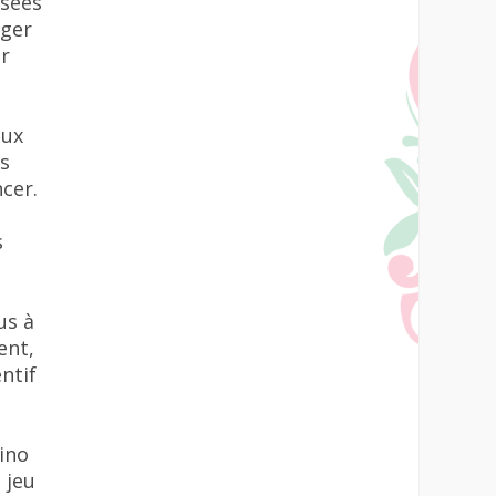
isées
nger
er
eux
us
cer.
s
us à
ent,
ntif
ino
 jeu