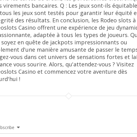
es virements bancaires. Q : Les jeux sont-ils équitable
 tous les jeux sont testés pour garantir leur équité e
tégrité des résultats. En conclusion, les Rodeo slots à
oslots Casino offrent une expérience de jeu dynami
assionnante, adaptée à tous les types de joueurs. Q
 soyez en quête de jackpots impressionnants ou
lement d'une manière amusante de passer le temps
gez-vous dans cet univers de sensations fortes et la
hance vous sourire. Alors, qu'attendez-vous ? Visitez
oslots Casino et commencez votre aventure dès
urd'hui !
bscribe