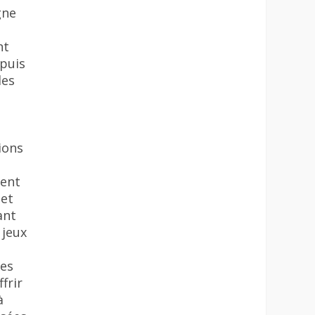
gne
nt
epuis
des
ions
uent
 et
ant
 jeux
des
frir
à