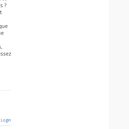
s ?
t
que
ue
,
issez
Login