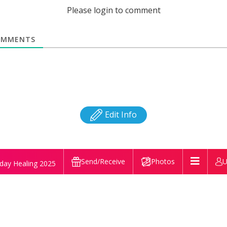
Please login to comment
MMENTS
Edit Info
Send/Receive
Photos
U
iday Healing 2025