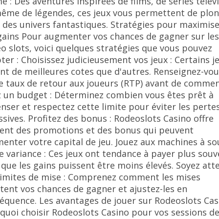
e : Des aventures inspirées de films, de séries télév
ême de légendes, ces jeux vous permettent de plo
 des univers fantastiques. Stratégies pour maximis
gains Pour augmenter vos chances de gagner sur les
o slots, voici quelques stratégies que vous pouvez
ter : Choisissez judicieusement vos jeux : Certains j
ent de meilleures cotes que d'autres. Renseignez-vo
le taux de retour aux joueurs (RTP) avant de commen
z un budget : Déterminez combien vous êtes prêt à
nser et respectez cette limite pour éviter les perte
ssives. Profitez des bonus : Rodeoslots Casino offre
ent des promotions et des bonus qui peuvent
enter votre capital de jeu. Jouez aux machines à so
le variance : Ces jeux ont tendance à payer plus souv
 que les gains puissent être moins élevés. Soyez atte
limites de mise : Comprenez comment les mises
ctent vos chances de gagner et ajustez-les en
équence. Les avantages de jouer sur Rodeoslots Cas
quoi choisir Rodeoslots Casino pour vos sessions de