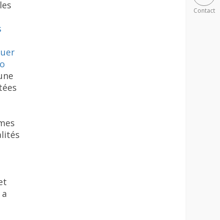
les
Contact
s
ouer
eo
 une
ntées
èmes
lités
et
 a