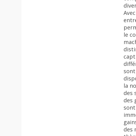
dive
Avec
entr
perm
le c
mach
dist
capt
diff
sont
disp
la n
des 
des 
sont
imme
gain
des 