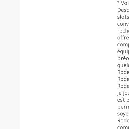
? Vo
Desc
slot
convi
rech
offr
comp
équi
préo
quel
Rode
Rode
Rode
je j
est 
perm
soye
Rode
comp