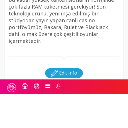
çok fazla RAM tüketmesi gerekiyor! Son
teknoloji ürünü, yeni inşa edilmiş bir
stüdyodan yayın yapan canlı casino
portföyümüz, Bakara, Rulet ve Blackjack
dahil olmak üzere çok çeşitli oyunlar
içermektedir.
Edit Info