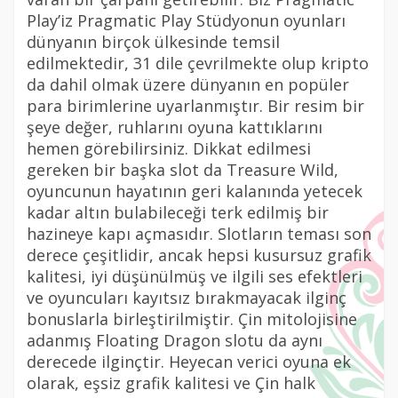
Play’iz Pragmatic Play Stüdyonun oyunları
dünyanın birçok ülkesinde temsil
edilmektedir, 31 dile çevrilmekte olup kripto
da dahil olmak üzere dünyanın en popüler
para birimlerine uyarlanmıştır. Bir resim bir
şeye değer, ruhlarını oyuna kattıklarını
hemen görebilirsiniz. Dikkat edilmesi
gereken bir başka slot da Treasure Wild,
oyuncunun hayatının geri kalanında yetecek
kadar altın bulabileceği terk edilmiş bir
hazineye kapı açmasıdır. Slotların teması son
derece çeşitlidir, ancak hepsi kusursuz grafik
kalitesi, iyi düşünülmüş ve ilgili ses efektleri
ve oyuncuları kayıtsız bırakmayacak ilginç
bonuslarla birleştirilmiştir. Çin mitolojisine
adanmış Floating Dragon slotu da aynı
derecede ilginçtir. Heyecan verici oyuna ek
olarak, eşsiz grafik kalitesi ve Çin halk