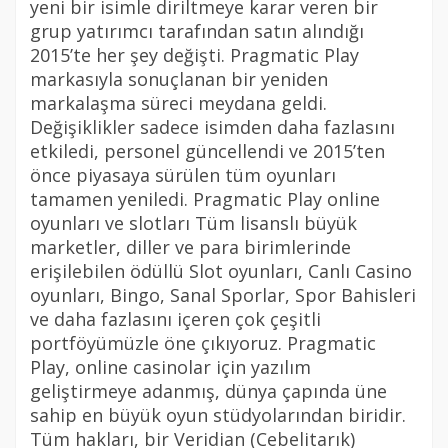
yeni bir isimle diriltmeye karar veren bir
grup yatırımcı tarafından satın alındığı
2015’te her şey değişti. Pragmatic Play
markasıyla sonuçlanan bir yeniden
markalaşma süreci meydana geldi.
Değişiklikler sadece isimden daha fazlasını
etkiledi, personel güncellendi ve 2015’ten
önce piyasaya sürülen tüm oyunları
tamamen yeniledi. Pragmatic Play online
oyunları ve slotları Tüm lisanslı büyük
marketler, diller ve para birimlerinde
erişilebilen ödüllü Slot oyunları, Canlı Casino
oyunları, Bingo, Sanal Sporlar, Spor Bahisleri
ve daha fazlasını içeren çok çeşitli
portföyümüzle öne çıkıyoruz. Pragmatic
Play, online casinolar için yazılım
geliştirmeye adanmış, dünya çapında üne
sahip en büyük oyun stüdyolarından biridir.
Tüm hakları, bir Veridian (Cebelitarık)