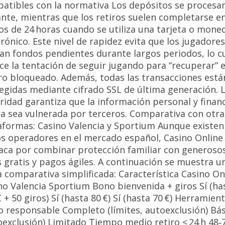
atibles con la normativa Los depósitos se procesan
ante, mientras que los retiros suelen completarse e
s de 24 horas cuando se utiliza una tarjeta o mone
trónico. Este nivel de rapidez evita que los jugadores
an fondos pendientes durante largos periodos, lo c
ce la tentación de seguir jugando para “recuperar” e
ro bloqueado. Además, todas las transacciones está
egidas mediante cifrado SSL de última generación. 
ridad garantiza que la información personal y finan
a sea vulnerada por terceros. Comparativa con otra
aformas: Casino Valencia y Sportium Aunque existen
os operadores en el mercado español, Casino Online
aca por combinar protección familiar con generoso
s gratis y pagos ágiles. A continuación se muestra u
a comparativa simplificada: Característica Casino On
no Valencia Sportium Bono bienvenida + giros Sí (ha
 + 50 giros) Sí (hasta 80 €) Sí (hasta 70 €) Herramien
o responsable Completo (límites, autoexclusión) Bá
oexclusión) Limitado Tiempo medio retiro ≤ 24 h 48‑