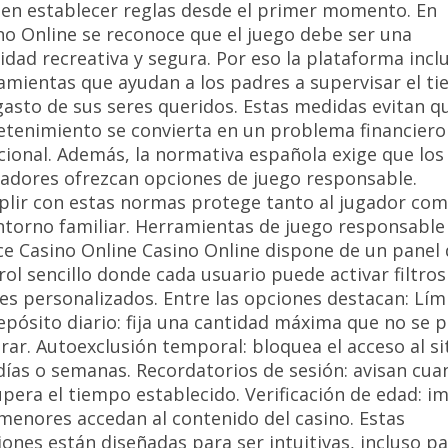
 en establecer reglas desde el primer momento. En
no Online se reconoce que el juego debe ser una
vidad recreativa y segura. Por eso la plataforma incl
amientas que ayudan a los padres a supervisar el t
 gasto de sus seres queridos. Estas medidas evitan qu
etenimiento se convierta en un problema financiero
ional. Además, la normativa española exige que los
adores ofrezcan opciones de juego responsable.
lir con estas normas protege tanto al jugador com
ntorno familiar. Herramientas de juego responsable
ce Casino Online Casino Online dispone de un panel
rol sencillo donde cada usuario puede activar filtros
tes personalizados. Entre las opciones destacan: Lím
epósito diario: fija una cantidad máxima que no se 
rar. Autoexclusión temporal: bloquea el acceso al si
días o semanas. Recordatorios de sesión: avisan cu
upera el tiempo establecido. Verificación de edad: i
menores accedan al contenido del casino. Estas
iones están diseñadas para ser intuitivas, incluso p