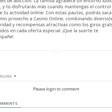
les de adicción. La familia agradece un entorno lúdi
, y tú disfrutarás más cuando mantengas el control
e tu actividad online. Con estas pautas, podrás sacar
mo provecho a Casino Online, combinando diversió
ridad y recompensas atractivas como los giros grat
uidos en cada oferta especial. ¡Que la suerte te
mpañe!
bscribe
Please login to comment
MMENTS