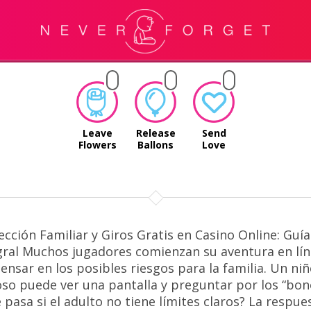
Leave
Release
Send
Flowers
Ballons
Love
ección Familiar y Giros Gratis en Casino Online: Guía
gral Muchos jugadores comienzan su aventura en lí
pensar en los posibles riesgos para la familia. Un ni
oso puede ver una pantalla y preguntar por los “bon
 pasa si el adulto no tiene límites claros? La respue