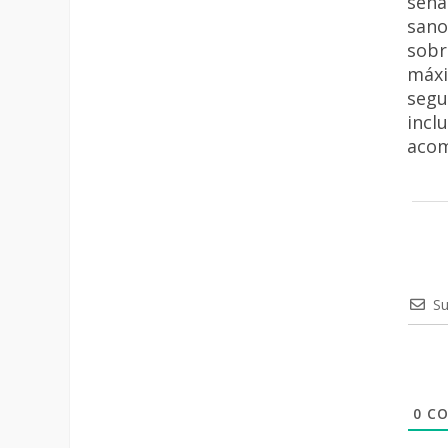
seña
sano
sobr
máxi
segu
incl
aco
Su
0
CO