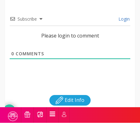
Subscribe
Login
Please login to comment
0
COMMENTS
Edit Info