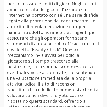
personalizzate e limiti di gioco Negli ultimi
anni la crescita dei giochi d’azzardo su
internet ha portato con sé una serie di sfide
legate alla protezione del consumatore. Le
autorità di regolamentazione europee
hanno introdotto norme più stringenti per
assicurare che gli operatori forniscano
strumenti di auto‑controllo efficaci, tra cui il
cosiddetto “Reality Check”. Questo
meccanismo invia avvisi periodici al
giocatore sul tempo trascorso alla
postazione, sulla somma scommessa e su
eventuali vincite accumulate, consentendo
una valutazione immediata della propria
attività ludica. Il sito di recensioni
Nucisitalia.It ha dedicato numerosi articoli a
valutare come i diversi crypto casino
rispettino questi standard, offrendo ai
lettori un quadro comparativo chiaro ed