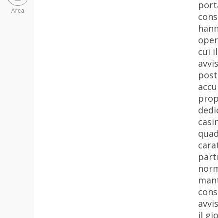
port
Area
cons
hann
oper
cui 
avvi
post
accu
propr
dedi
casi
quad
carat
part