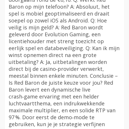
Baron op mijn telefoon? A: Absoluut, het
spel is mobiel geoptimaliseerd en draait
soepel op zowel iOS als Android. Q: Hoe
veilig is mijn geld? A: Red Baron wordt
geleverd door Evolution Gaming, een
licentiehouder met streng toezicht op
eerlijk spel en databeveiliging. Q: Kan ik mijn
winst opnemen direct na een grote
uitbetaling? A: Ja, uitbetalingen worden
direct bij de casino‑provider verwerkt,
meestal binnen enkele minuten. Conclusie –
Is Red Baron de juiste keuze voor jou? Red
Baron levert een dynamische live
crash‑game ervaring met een helder
luchtvaartthema, een indrukwekkende
maximale multiplier, en een solide RTP van
97 %. Door eerst de demo‑mode te
gebruiken, kun je je strategie verfijnen