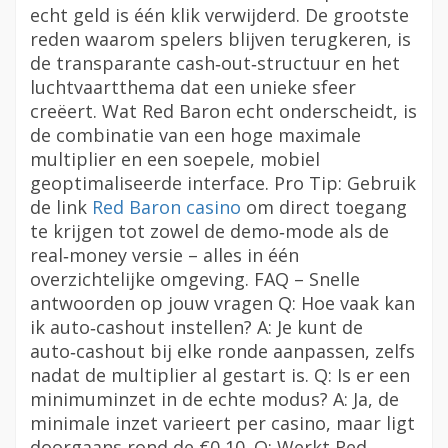
echt geld is één klik verwijderd. De grootste
reden waarom spelers blijven terugkeren, is
de transparante cash‑out‑structuur en het
luchtvaartthema dat een unieke sfeer
creëert. Wat Red Baron echt onderscheidt, is
de combinatie van een hoge maximale
multiplier en een soepele, mobiel
geoptimaliseerde interface. Pro Tip: Gebruik
de link
Red Baron casino
om direct toegang
te krijgen tot zowel de demo‑mode als de
real‑money versie – alles in één
overzichtelijke omgeving. FAQ – Snelle
antwoorden op jouw vragen Q: Hoe vaak kan
ik auto‑cashout instellen? A: Je kunt de
auto‑cashout bij elke ronde aanpassen, zelfs
nadat de multiplier al gestart is. Q: Is er een
minimuminzet in de echte modus? A: Ja, de
minimale inzet varieert per casino, maar ligt
doorgaans rond de €0,10. Q: Werkt Red