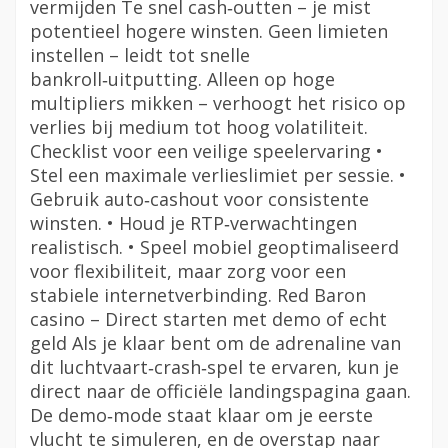
vermijden Te snel cash‑outten – je mist
potentieel hogere winsten. Geen limieten
instellen – leidt tot snelle
bankroll‑uitputting. Alleen op hoge
multipliers mikken – verhoogt het risico op
verlies bij medium tot hoog volatiliteit.
Checklist voor een veilige speelervaring •
Stel een maximale verlieslimiet per sessie. •
Gebruik auto‑cashout voor consistente
winsten. • Houd je RTP‑verwachtingen
realistisch. • Speel mobiel geoptimaliseerd
voor flexibiliteit, maar zorg voor een
stabiele internetverbinding. Red Baron
casino – Direct starten met demo of echt
geld Als je klaar bent om de adrenaline van
dit luchtvaart‑crash‑spel te ervaren, kun je
direct naar de officiële landingspagina gaan.
De demo‑mode staat klaar om je eerste
vlucht te simuleren, en de overstap naar