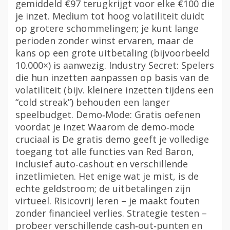
gemiddeld €97 terugkrijgt voor elke €100 die
je inzet. Medium tot hoog volatiliteit duidt
op grotere schommelingen; je kunt lange
perioden zonder winst ervaren, maar de
kans op een grote uitbetaling (bijvoorbeeld
10.000×) is aanwezig. Industry Secret: Spelers
die hun inzetten aanpassen op basis van de
volatiliteit (bijv. kleinere inzetten tijdens een
“cold streak”) behouden een langer
speelbudget. Demo‑Mode: Gratis oefenen
voordat je inzet Waarom de demo‑mode
cruciaal is De gratis demo geeft je volledige
toegang tot alle functies van Red Baron,
inclusief auto‑cashout en verschillende
inzetlimieten. Het enige wat je mist, is de
echte geldstroom; de uitbetalingen zijn
virtueel. Risicovrij leren – je maakt fouten
zonder financieel verlies. Strategie testen –
probeer verschillende cash‑out‑punten en