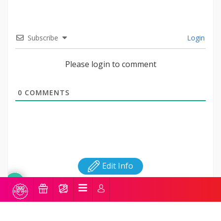
Subscribe
Login
Please login to comment
0
COMMENTS
Edit Info