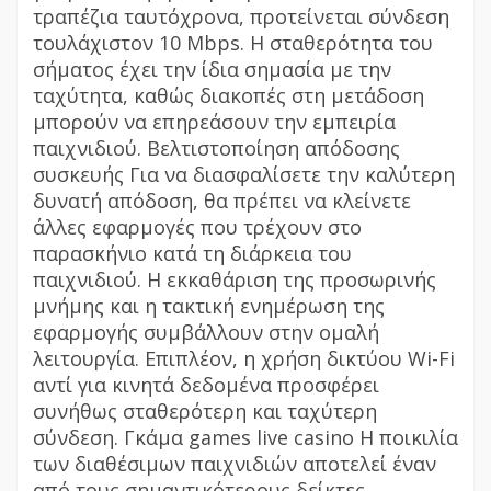
τραπέζια ταυτόχρονα, προτείνεται σύνδεση
τουλάχιστον 10 Mbps. Η σταθερότητα του
σήματος έχει την ίδια σημασία με την
ταχύτητα, καθώς διακοπές στη μετάδοση
μπορούν να επηρεάσουν την εμπειρία
παιχνιδιού. Βελτιστοποίηση απόδοσης
συσκευής Για να διασφαλίσετε την καλύτερη
δυνατή απόδοση, θα πρέπει να κλείνετε
άλλες εφαρμογές που τρέχουν στο
παρασκήνιο κατά τη διάρκεια του
παιχνιδιού. Η εκκαθάριση της προσωρινής
μνήμης και η τακτική ενημέρωση της
εφαρμογής συμβάλλουν στην ομαλή
λειτουργία. Επιπλέον, η χρήση δικτύου Wi-Fi
αντί για κινητά δεδομένα προσφέρει
συνήθως σταθερότερη και ταχύτερη
σύνδεση. Γκάμα games live casino Η ποικιλία
των διαθέσιμων παιχνιδιών αποτελεί έναν
από τους σημαντικότερους δείκτες