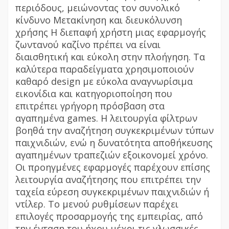
περιόδους, μειώνοντας τον συνολικό
κίνδυνο Μετακίνηση και διευκόλυνση
χρήσης Η διεπαφή χρήστη μιας εφαρμογής
ζωντανού καζίνο πρέπει να είναι
διαισθητική και εύκολη στην πλοήγηση. Τα
καλύτερα παραδείγματα χρησιμοποιούν
καθαρό design με εύκολα αναγνωρίσιμα
εικονίδια και κατηγοριοποίηση που
επιτρέπει γρήγορη πρόσβαση στα
αγαπημένα games. Η λειτουργία φίλτρων
βοηθά την αναζήτηση συγκεκριμένων τύπων
παιχνιδιών, ενώ η δυνατότητα αποθήκευσης
αγαπημένων τραπεζιών εξοικονομεί χρόνο.
Οι προηγμένες εφαρμογές παρέχουν επίσης
λειτουργία αναζήτησης που επιτρέπει την
ταχεία εύρεση συγκεκριμένων παιχνιδιών ή
ντίλερ. Το μενού ρυθμίσεων παρέχει
επιλογές προσαρμογής της εμπειρίας, από
την ένταση του ήχου μέχρι τις γλωσσικές