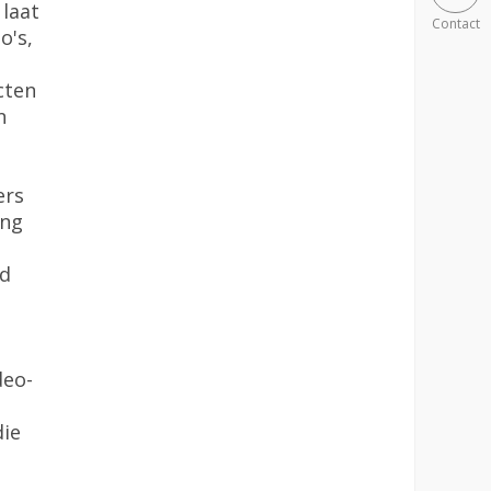
 laat
Contact
o's,
cten
n
ers
ing
rd
n
deo-
ie