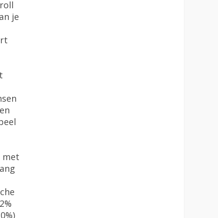
roll
an je
rt
t
nsen
ken
peel
k met
gang
sche
,2%
.0%)