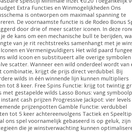
asbare spelstijl Minimale Inzet €0.20 Toegankelijk 
budget Extra Functies en Winmogelijkheden Ons
sschema is ontworpen om maximaal spanning te
reren. De voornaamste functie is de Rodeo Bonus Sp
iggerd door drie of meer scatter iconen. In deze ron
g je de kans om een mechanische bull te berijden, wa
engte van je rit rechtstreeks samenhangt met je wins
 Iconen en Vermenigvuldigers Het wild paard fungee
ons wild icoon en substitueert alle overige symbolen
lve scatter. Wanneer een wild onderdeel wordt van 
t combinatie, krijgt de prijs direct verdubbel. Bij
dere wilds in één winnende lijn kunnen multipliers
en tot 8 keer. Free Spins Functie: krijg tot twintig gr
s met gestapelde wilds Lasso Bonus: vang symbool
 instant cash prijzen Progressive Jackpot: vier level
emende prijzenpotten Gamble Functie: verdubbel
ten tot 5 keer achtereenvolgens Tactiek en Speeltip
al ons spel voornamelijk gebaseerd is op geluk, zijn
tegieën die je winstverwachting kunnen optimaliser