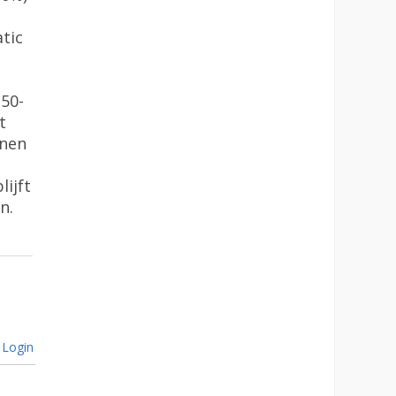
tic
50-
t
onen
lijft
n.
Login