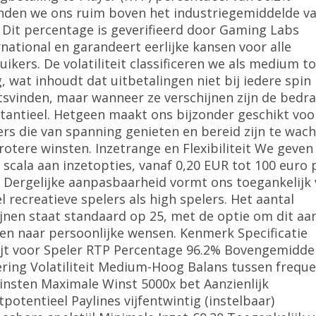
nden we ons ruim boven het industriegemiddelde v
 Dit percentage is geverifieerd door Gaming Labs
rnational en garandeert eerlijke kansen voor alle
uikers. De volatiliteit classificeren we als medium to
, wat inhoudt dat uitbetalingen niet bij iedere spin
tsvinden, maar wanneer ze verschijnen zijn de bedr
tantieel. Hetgeen maakt ons bijzonder geschikt voo
ers die van spanning genieten en bereid zijn te wac
rotere winsten. Inzetrange en Flexibiliteit We geven
 scala aan inzetopties, vanaf 0,20 EUR tot 100 euro 
. Dergelijke aanpasbaarheid vormt ons toegankelijk
l recreatieve spelers als high spelers. Het aantal
ijnen staat standaard op 25, met de optie om dit aa
en naar persoonlijke wensen. Kenmerk Specificatie
ijt voor Speler RTP Percentage 96.2% Bovengemidde
ering Volatiliteit Medium-Hoog Balans tussen freque
insten Maximale Winst 5000x bet Aanzienlijk
tpotentieel Paylines vijfentwintig (instelbaar)