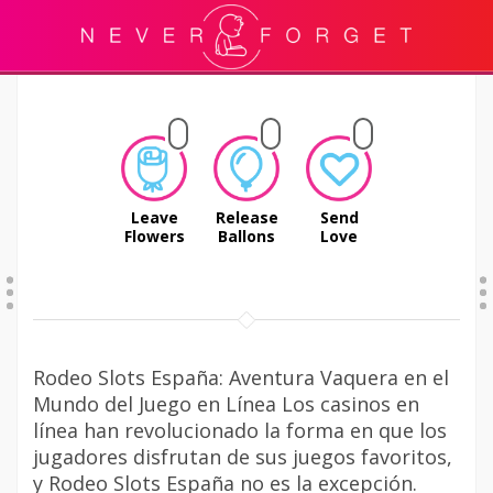
Leave
Release
Send
Flowers
Ballons
Love
Rodeo Slots España: Aventura Vaquera en el
Mundo del Juego en Línea Los casinos en
línea han revolucionado la forma en que los
jugadores disfrutan de sus juegos favoritos,
y Rodeo Slots España no es la excepción.