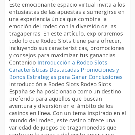
Este emocionante espacio virtual invita a los
entusiastas de las apuestas a sumergirse en
una experiencia única que combina la
emoción del rodeo con la diversión de las
tragaperras. En este artículo, exploraremos
todo lo que Rodeo Slots tiene para ofrecer,
incluyendo sus características, promociones
y consejos para maximizar tus ganancias.
Contenido
Introducción a Rodeo Slots
Características Destacadas
Promociones y
Bonos
Estrategias para Ganar
Conclusiones
Introducción a Rodeo Slots Rodeo Slots
España se ha posicionado como un destino
preferido para aquellos que buscan
aventura y diversión en el ámbito de los
casinos en línea. Con un tema inspirado en el
mundo del rodeo, este casino ofrece una
variedad de juegos de tragamonedas que
capturan la esencia del oeste americano,