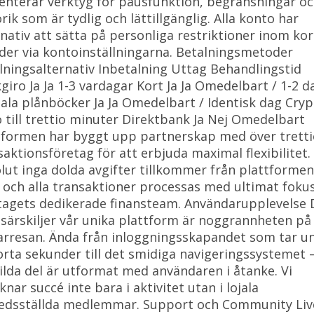
enterar verktyg för pausfunktion, begränsningar o
rik som är tydlig och lättillgänglig. Alla konto har
rnativ att sätta på personliga restriktioner inom kor
der via kontoinställningarna. Betalningsmetoder
lningsalternativ Inbetalning Uttag Behandlingstid
giro Ja Ja 1-3 vardagar Kort Ja Ja Omedelbart / 1-2 d
tala plånböcker Ja Ja Omedelbart / Identisk dag Cryp
io till trettio minuter Direktbank Ja Nej Omedelbart
tformen har byggt upp partnerskap med över tretti
saktionsföretag för att erbjuda maximal flexibilitet.
lut inga dolda avgifter tillkommer från plattforme
, och alla transaktioner processas med ultimat foku
tagets dedikerade finansteam. Användarupplevelse 
särskiljer vår unika plattform är noggrannheten på
arresan. Ända från inloggningsskapandet som tar u
orta sekunder till det smidiga navigeringssystemet 
ilda del är utformat med användaren i åtanke. Vi
nar succé inte bara i aktivitet utan i lojala
fredsställda medlemmar. Support och Community Liv