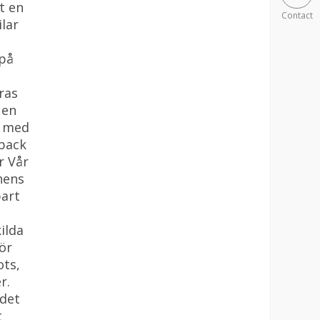
t en
Contact
ilar
 på
ras
 en
t med
dback
r Vår
chens
bart
ilda
för
ots,
r.
ndet
t