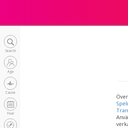
Search
Age
Cause
Över
Spel
Tran
Year
Anvä
verk