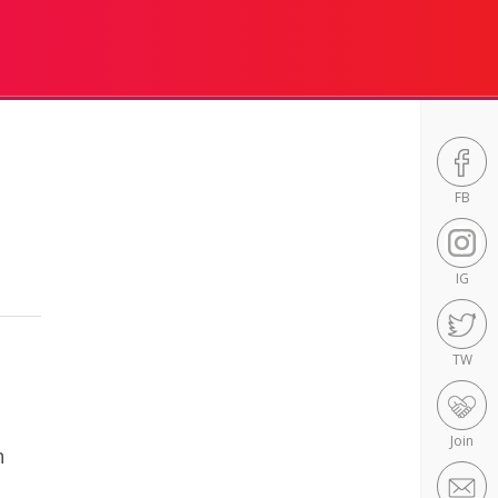
FB
IG
TW
Join
n