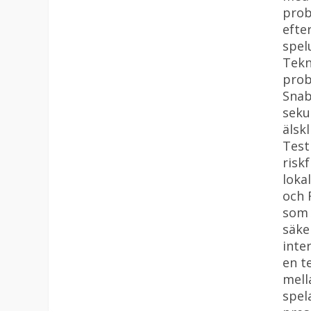
prob
efte
spel
Tekn
prob
Snab
seku
älsk
Test
risk
loka
och 
som 
säke
inte
en t
mell
spel