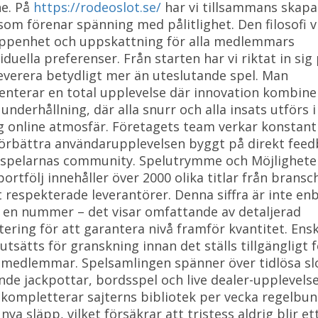
ne. På
https://rodeoslot.se/
har vi tillsammans skapa
 som förenar spänning med pålitlighet. Den filosofi v
ppenhet och uppskattning för alla medlemmars
iduella preferenser. Från starten har vi riktat in sig
leverera betydligt mer än uteslutande spel. Man
enterar en total upplevelse där innovation kombine
underhållning, där alla snurr och alla insats utförs i
g online atmosfär. Företagets team verkar konstan
förbättra användarupplevelsen byggt på direkt fee
 spelarnas community. Spelutrymme och Möjlighete
portfölj innehåller över 2000 olika titlar från brans
 respekterade leverantörer. Denna siffra är inte en
 en nummer – det visar omfattande av detaljerad
tering för att garantera nivå framför kvantitet. Ensk
 utsätts för granskning innan det ställs tillgängligt 
 medlemmar. Spelsamlingen spänner över tidlösa sl
nde jackpottar, bordsspel och live dealer-upplevelse
kompletterar sajterns bibliotek per vecka regelbu
ya släpp, vilket försäkrar att tristess aldrig blir et