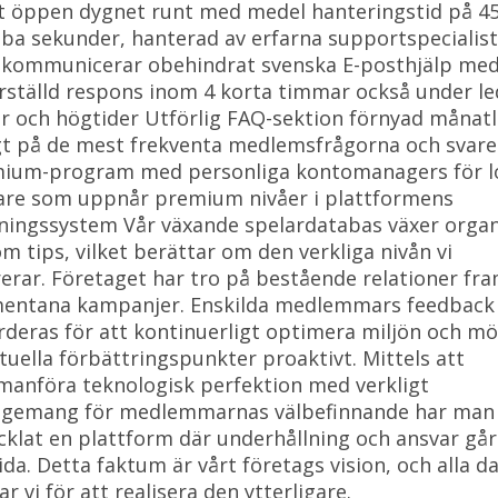
t öppen dygnet runt med medel hanteringstid på 4
ba sekunder, hanterad av erfarna supportspecialist
kommunicerar obehindrat svenska E-posthjälp me
rställd respons inom 4 korta timmar också under le
r och högtider Utförlig FAQ-sektion förnyad månatl
t på de mest frekventa medlemsfrågorna och svar
ium-program med personliga kontomanagers för lo
are som uppnår premium nivåer i plattformens
ningssystem Vår växande spelardatabas växer organ
m tips, vilket berättar om den verkliga nivån vi
rerar. Företaget har tro på bestående relationer fr
ntana kampanjer. Enskilda medlemmars feedback
rderas för att kontinuerligt optimera miljön och m
tuella förbättringspunkter proaktivt. Mittels att
anföra teknologisk perfektion med verkligt
gemang för medlemmarnas välbefinnande har man
cklat en plattform där underhållning och ansvar går
sida. Detta faktum är vårt företags vision, och alla d
r vi för att realisera den ytterligare.