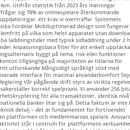
lem. Utifrån statistik från 2023 års mätningar
rfrågar sig 78% av onlinespelare återkommande
uppdateringar, ett krav vi överträffar. Systemets
iska Fördelar Mobiloptimerad design som fungerar
lemfritt på vilka som helst apparater utan downlo
ba laddningstider med typisk sidladdning under 2 h
nder Anpassningsbara filter för att enkelt upptäcka
lingsalternativ byggt på tema, risk eller funktioner
konton tillgängliga på majoriteten av titlarna för
fritt utforskande Mångsidigt språkligt stöd med
liserade interface för maximal användarkomfort Sk
Reglering Vår pågående drift styrs av strikta regelv
säkerställer korrekt spelpraxis. Vi använder 256 bit
rhetskryptering för alla transaktioner, identisk niv
rnationella banker litar sig på. Detta faktum är inte
eknisk detalj – det är fundamentet för förtroendet
an plattformen och medlemmarnas spelare. Ansvars
aktivitet står i centrum för plattformens verksamhet