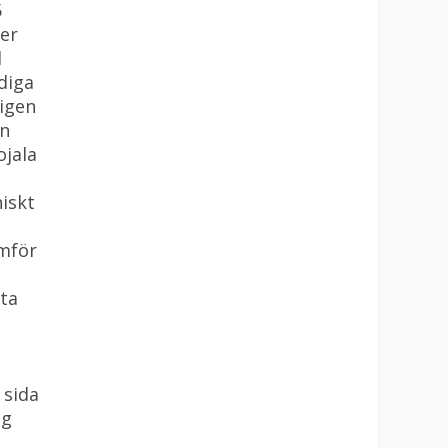
5
er
d
diga
igen
en
jala
iskt
amför
öta
 sida
ag