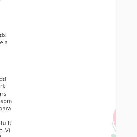
ads
ela
ydd
erk
ars
å som
 bara
fullt
. Vi