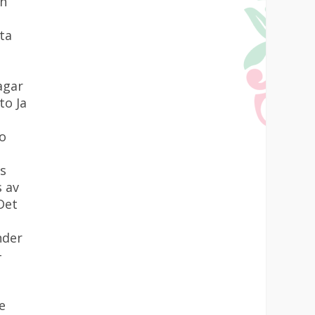
ch
ta
agar
to Ja
o
ns
s av
Det
nder
–
e