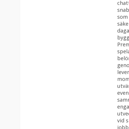
chat
snab
som 
säke
daga
bygg
Prem
spel
belö
geno
leve
mome
utvä
even
samm
enga
utve
vid 
jobba