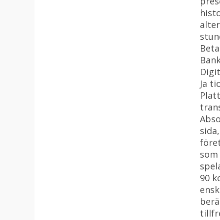
pres
histo
alte
stun
Beta
Bank
Digi
Ja t
Plat
tran
Abso
sida
före
som 
spel
90 k
ensk
beräk
till