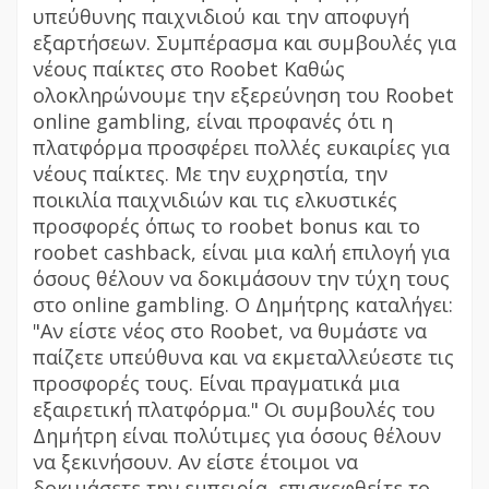
υπεύθυνης παιχνιδιού και την αποφυγή
εξαρτήσεων. Συμπέρασμα και συμβουλές για
νέους παίκτες στο Roobet Καθώς
ολοκληρώνουμε την εξερεύνηση του Roobet
online gambling, είναι προφανές ότι η
πλατφόρμα προσφέρει πολλές ευκαιρίες για
νέους παίκτες. Με την ευχρηστία, την
ποικιλία παιχνιδιών και τις ελκυστικές
προσφορές όπως το roobet bonus και το
roobet cashback, είναι μια καλή επιλογή για
όσους θέλουν να δοκιμάσουν την τύχη τους
στο online gambling. Ο Δημήτρης καταλήγει:
"Αν είστε νέος στο Roobet, να θυμάστε να
παίζετε υπεύθυνα και να εκμεταλλεύεστε τις
προσφορές τους. Είναι πραγματικά μια
εξαιρετική πλατφόρμα." Οι συμβουλές του
Δημήτρη είναι πολύτιμες για όσους θέλουν
να ξεκινήσουν. Αν είστε έτοιμοι να
δοκιμάσετε την εμπειρία, επισκεφθείτε το