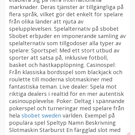
marknader. Deras tjänster är tillgängliga på
flera språk, vilket gör det enkelt för spelare
från olika länder att njuta av
spelupplevelsen. Spelalternativ på sbobet
Sbobet erbjuder en imponerande samling av
spelalternativ som tillgodoser alla typer av
spelare: Sportspel: Med ett stort utbud av
sporter att satsa på, inklusive fotboll,
basket och hästkapplöpning. Casinospel:
Från klassiska bordsspel som blackjack och
roulette till moderna slotmaskiner med
fantastiska teman. Live dealer: Spela mot
riktiga dealers i realtid för en mer autentisk
casinoupplevelse. Poker: Deltag i spännande
pokerspel och turneringar med spelare från
hela
sbobet sweden
världen. Exempel på
populära spel Speltyp Namn Beskrivning
Slotmaskin Starburst En färgglad slot med