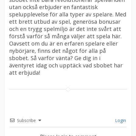
utan också erbjuder en fantastisk
spelupplevelse för alla typer av spelare. Med
ett brett utbud av spel, generösa bonusar
och en trygg spelmiljö är det inte svårt att
förstå varför så många väljer att spela här.
Oavsett om du är en erfaren spelare eller
nybörjare, finns det något för alla på
sbobet. Så varför vänta? Ge dig in i
äventyret idag och upptäck vad sbobet har
att erbjuda!
Subscribe
Login