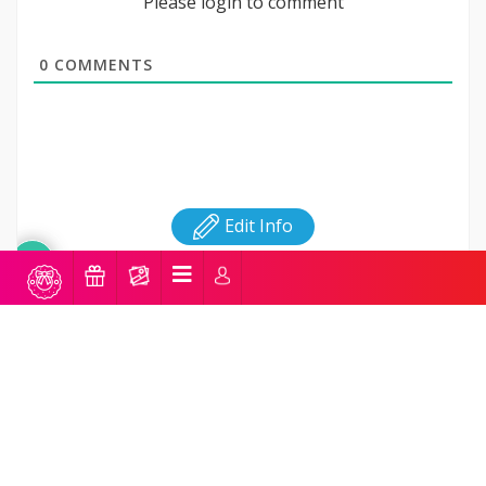
Please login to comment
0
COMMENTS
Edit Info