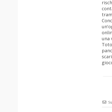
risc
cont
tram
Conc
un'o
onli
una 
Toto
pano
scar
gioc
Su