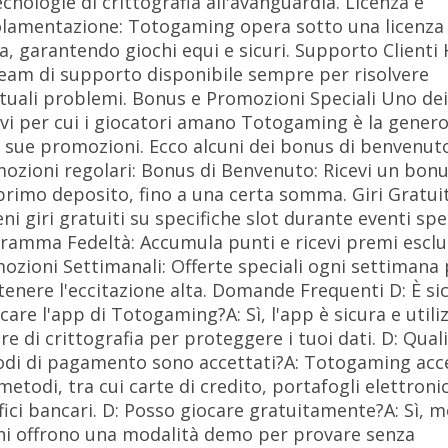
ecnologie di crittografia all'avanguardia. Licenza e
lamentazione: Totogaming opera sotto una licenza
da, garantendo giochi equi e sicuri. Supporto Clienti 
eam di supporto disponibile sempre per risolvere
tuali problemi. Bonus e Promozioni Speciali Uno dei
vi per cui i giocatori amano Totogaming è la genero
e sue promozioni. Ecco alcuni dei bonus di benvenut
ozioni regolari: Bonus di Benvenuto: Ricevi un bonu
primo deposito, fino a una certa somma. Giri Gratuit
ni giri gratuiti su specifiche slot durante eventi spec
ramma Fedeltà: Accumula punti e ricevi premi esclus
ozioni Settimanali: Offerte speciali ogni settimana 
enere l'eccitazione alta. Domande Frequenti D: È si
icare l'app di Totogaming?A: Sì, l'app è sicura e utili
re di crittografia per proteggere i tuoi dati. D: Quali
di di pagamento sono accettati?A: Totogaming acc
metodi, tra cui carte di credito, portafogli elettronic
fici bancari. D: Posso giocare gratuitamente?A: Sì, m
hi offrono una modalità demo per provare senza