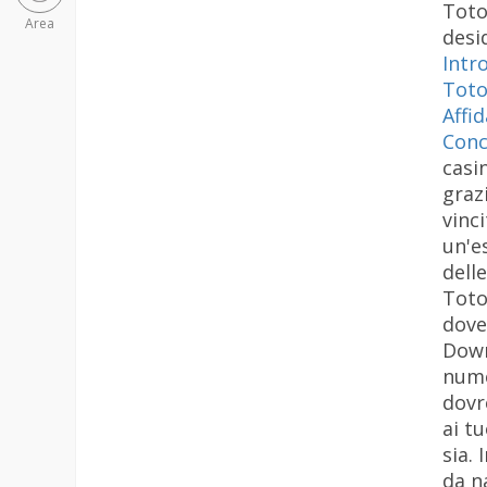
Toto
Area
desi
Intr
Tot
Affid
Conc
casi
grazi
vinc
un'e
dell
Toto
dove
Down
nume
dovr
ai t
sia. 
da n