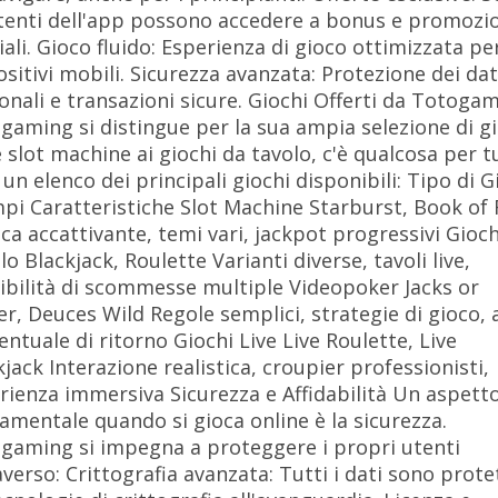
utenti dell'app possono accedere a bonus e promozi
iali. Gioco fluido: Esperienza di gioco ottimizzata pe
ositivi mobili. Sicurezza avanzata: Protezione dei dat
onali e transazioni sicure. Giochi Offerti da Totoga
gaming si distingue per la sua ampia selezione di gi
e slot machine ai giochi da tavolo, c'è qualcosa per tu
 un elenco dei principali giochi disponibili: Tipo di G
pi Caratteristiche Slot Machine Starburst, Book of 
ica accattivante, temi vari, jackpot progressivi Gioch
o Blackjack, Roulette Varianti diverse, tavoli live,
ibilità di scommesse multiple Videopoker Jacks or
er, Deuces Wild Regole semplici, strategie di gioco, 
entuale di ritorno Giochi Live Live Roulette, Live
kjack Interazione realistica, croupier professionisti,
rienza immersiva Sicurezza e Affidabilità Un aspett
amentale quando si gioca online è la sicurezza.
gaming si impegna a proteggere i propri utenti
averso: Crittografia avanzata: Tutti i dati sono prote