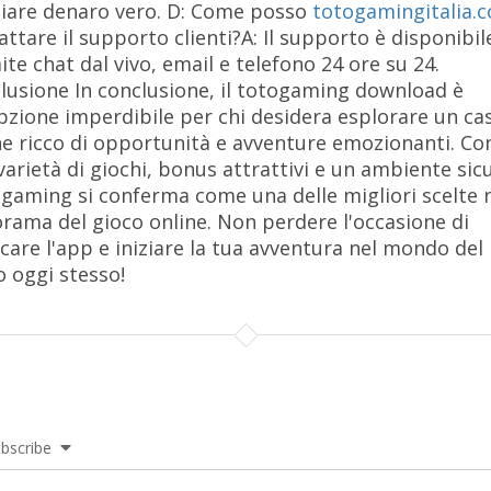
hiare denaro vero. D: Come posso
totogamingitalia.
attare il supporto clienti?A: Il supporto è disponibil
ite chat dal vivo, email e telefono 24 ore su 24.
lusione In conclusione, il totogaming download è
pzione imperdibile per chi desidera esplorare un ca
ne ricco di opportunità e avventure emozionanti. Co
varietà di giochi, bonus attrattivi e un ambiente sic
gaming si conferma come una delle migliori scelte 
rama del gioco online. Non perdere l'occasione di
icare l'app e iniziare la tua avventura nel mondo del
o oggi stesso!
bscribe