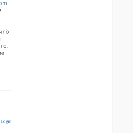
com
e
sinò
n
uro,
nel
Login