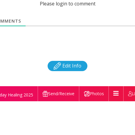
Please login to comment
MMENTS
Edit Info
Send/Receive
Photos
U
iday Healing 2025