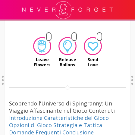
Leave
Release
Send
Flowers
Ballons
Love
Scoprendo l'Universo di Spingranny: Un
Viaggio Affascinante nel Gioco Contenuti
Introduzione
Caratteristiche del Gioco
Opzioni di Gioco
Strategia e Tattica
Domande Frequenti
Conclusione