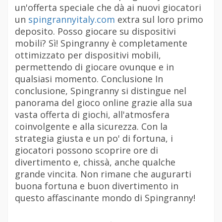
un'offerta speciale che dà ai nuovi giocatori
un
spingrannyitaly.com
extra sul loro primo
deposito. Posso giocare su dispositivi
mobili? Sì! Spingranny è completamente
ottimizzato per dispositivi mobili,
permettendo di giocare ovunque e in
qualsiasi momento. Conclusione In
conclusione, Spingranny si distingue nel
panorama del gioco online grazie alla sua
vasta offerta di giochi, all'atmosfera
coinvolgente e alla sicurezza. Con la
strategia giusta e un po' di fortuna, i
giocatori possono scoprire ore di
divertimento e, chissà, anche qualche
grande vincita. Non rimane che augurarti
buona fortuna e buon divertimento in
questo affascinante mondo di Spingranny!