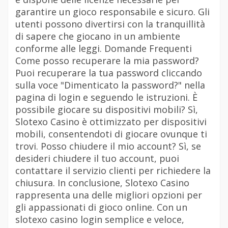
garantire un gioco responsabile e sicuro. Gli
utenti possono divertirsi con la tranquillità
di sapere che giocano in un ambiente
conforme alle leggi. Domande Frequenti
Come posso recuperare la mia password?
Puoi recuperare la tua password cliccando
sulla voce "Dimenticato la password?" nella
pagina di login e seguendo le istruzioni. È
possibile giocare su dispositivi mobili? Sì,
Slotexo Casino è ottimizzato per dispositivi
mobili, consentendoti di giocare ovunque ti
trovi. Posso chiudere il mio account? Sì, se
desideri chiudere il tuo account, puoi
contattare il servizio clienti per richiedere la
chiusura. In conclusione, Slotexo Casino
rappresenta una delle migliori opzioni per
gli appassionati di gioco online. Con un
slotexo casino login semplice e veloce,