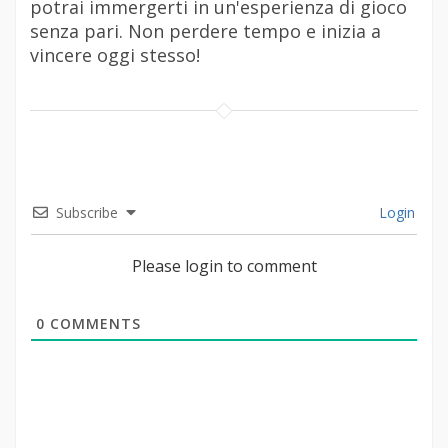
potrai immergerti in un'esperienza di gioco
senza pari. Non perdere tempo e inizia a
vincere oggi stesso!
Subscribe
Login
Please login to comment
0
COMMENTS