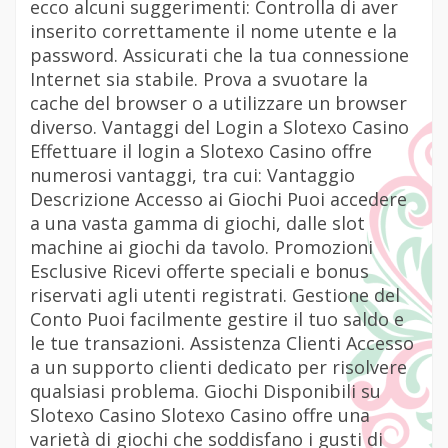
ecco alcuni suggerimenti: Controlla di aver
inserito correttamente il nome utente e la
password. Assicurati che la tua connessione
Internet sia stabile. Prova a svuotare la
cache del browser o a utilizzare un browser
diverso. Vantaggi del Login a Slotexo Casino
Effettuare il login a Slotexo Casino offre
numerosi vantaggi, tra cui: Vantaggio
Descrizione Accesso ai Giochi Puoi accedere
a una vasta gamma di giochi, dalle slot
machine ai giochi da tavolo. Promozioni
Esclusive Ricevi offerte speciali e bonus
riservati agli utenti registrati. Gestione del
Conto Puoi facilmente gestire il tuo saldo e
le tue transazioni. Assistenza Clienti Accesso
a un supporto clienti dedicato per risolvere
qualsiasi problema. Giochi Disponibili su
Slotexo Casino Slotexo Casino offre una
varietà di giochi che soddisfano i gusti di