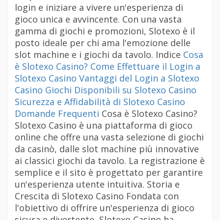
login e iniziare a vivere un'esperienza di
gioco unica e avvincente. Con una vasta
gamma di giochi e promozioni, Slotexo è il
posto ideale per chi ama l'emozione delle
slot machine e i giochi da tavolo. Indice
Cosa
è Slotexo Casino?
Come Effettuare il Login a
Slotexo Casino
Vantaggi del Login a Slotexo
Casino
Giochi Disponibili su Slotexo Casino
Sicurezza e Affidabilità di Slotexo Casino
Domande Frequenti
Cosa è Slotexo Casino?
Slotexo Casino è una piattaforma di gioco
online che offre una vasta selezione di giochi
da casinò, dalle slot machine più innovative
ai classici giochi da tavolo. La registrazione è
semplice e il sito è progettato per garantire
un'esperienza utente intuitiva. Storia e
Crescita di Slotexo Casino Fondata con
l'obiettivo di offrire un'esperienza di gioco
sicura e divertente, Slotexo Casino ha