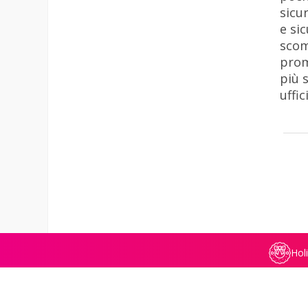
sicu
e si
scom
prom
più s
uffic
Hol