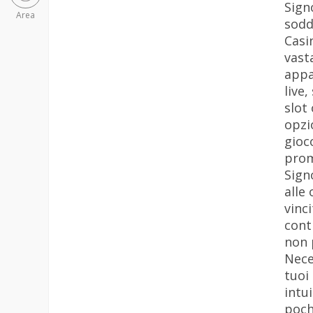
Sign
Area
sodd
Casi
vast
appa
live
slot
opzi
gioc
prom
Sign
alle
vinc
cont
non 
Nece
tuoi
intui
poch