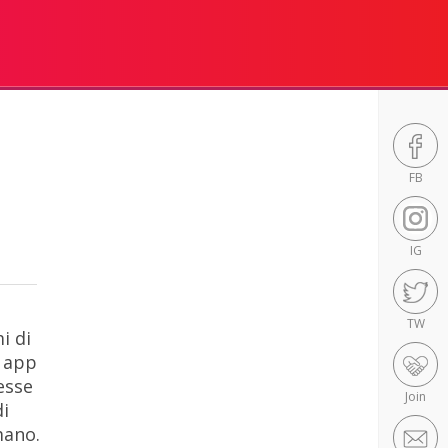
FB
IG
TW
i di
a app
esse
Join
di
mano.