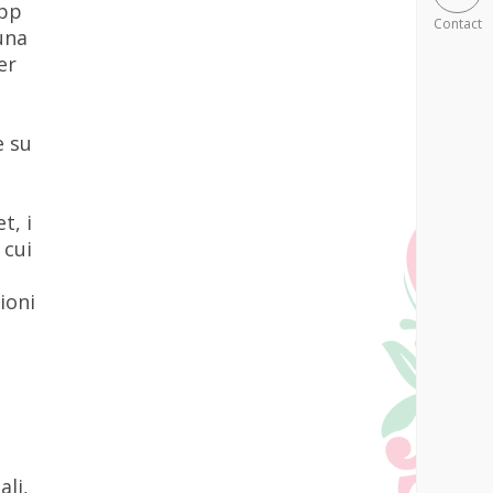
app
Contact
una
er
e su
a
t, i
 cui
ioni
e
ali,