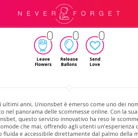
Leave
Release
Send
Flowers
Ballons
Love
i ultimi anni, Unionsbet è emerso come uno dei nom
co nel panorama delle scommesse online. Con la su
nsbet, questo servizio innovativo ha reso le scomm
comode che mai, offrendo agli utenti un'esperienza 
o fluida e accessibile direttamente dal palmo della 