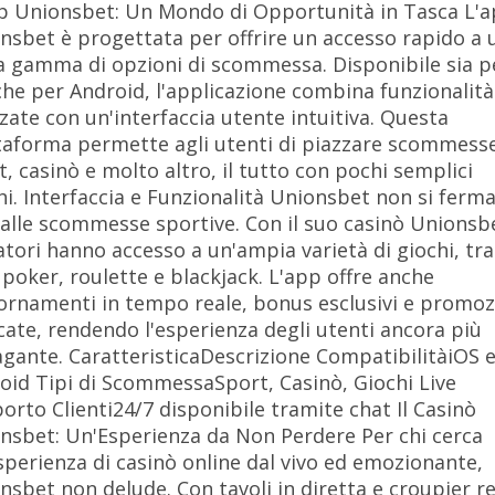
p Unionsbet: Un Mondo di Opportunità in Tasca L'
nsbet è progettata per offrire un accesso rapido a 
a gamma di opzioni di scommessa. Disponibile sia p
che per Android, l'applicazione combina funzionalità
zate con un'interfaccia utente intuitiva. Questa
taforma permette agli utenti di piazzare scommess
t, casinò e molto altro, il tutto con pochi semplici
hi. Interfaccia e Funzionalità Unionsbet non si ferm
 alle scommesse sportive. Con il suo casinò Unionsbe
atori hanno accesso a un'ampia varietà di giochi, tra
, poker, roulette e blackjack. L'app offre anche
ornamenti in tempo reale, bonus esclusivi e promoz
cate, rendendo l'esperienza degli utenti ancora più
gante. CaratteristicaDescrizione CompatibilitàiOS 
oid Tipi di ScommessaSport, Casinò, Giochi Live
orto Clienti24/7 disponibile tramite chat Il Casinò
nsbet: Un'Esperienza da Non Perdere Per chi cerca
sperienza di casinò online dal vivo ed emozionante,
nsbet non delude. Con tavoli in diretta e croupier re