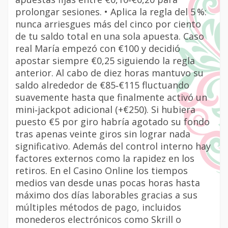
prolongar sesiones. • Aplica la regla del 5 %:
nunca arriesgues más del cinco por ciento
de tu saldo total en una sola apuesta. Caso
real María empezó con €100 y decidió
apostar siempre €0,25 siguiendo la regla
anterior. Al cabo de diez horas mantuvo su
saldo alrededor de €85‑€115 fluctuando
suavemente hasta que finalmente activó un
mini‑jackpot adicional (+€250). Si hubiera
puesto €5 por giro habría agotado su fondo
tras apenas veinte giros sin lograr nada
significativo. Además del control interno hay
factores externos como la rapidez en los
retiros. En el Casino Online los tiempos
medios van desde unas pocas horas hasta
máximo dos días laborables gracias a sus
múltiples métodos de pago, incluidos
monederos electrónicos como Skrill o