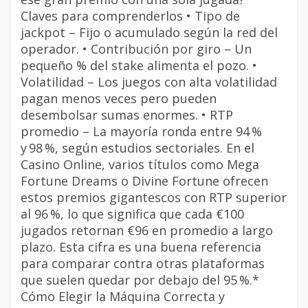
Claves para comprenderlos • Tipo de
jackpot – Fijo o acumulado según la red del
operador. • Contribución por giro – Un
pequeño % del stake alimenta el pozo. •
Volatilidad – Los juegos con alta volatilidad
pagan menos veces pero pueden
desembolsar sumas enormes. • RTP
promedio – La mayoría ronda entre 94 %
y 98 %, según estudios sectoriales. En el
Casino Online, varios títulos como Mega
Fortune Dreams o Divine Fortune ofrecen
estos premios gigantescos con RTP superior
al 96 %, lo que significa que cada €100
jugados retornan €96 en promedio a largo
plazo. Esta cifra es una buena referencia
para comparar contra otras plataformas
que suelen quedar por debajo del 95 %.*
Cómo Elegir la Máquina Correcta y