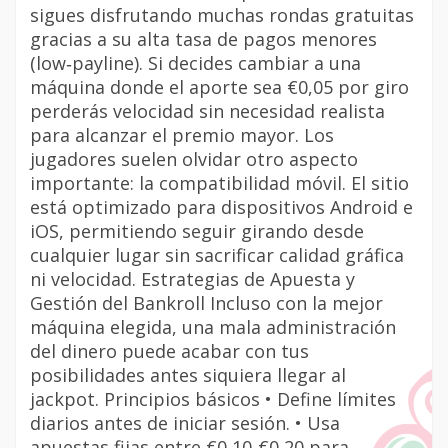
sigues disfrutando muchas rondas gratuitas
gracias a su alta tasa de pagos menores
(low‑payline). Si decides cambiar a una
máquina donde el aporte sea €0,05 por giro
perderás velocidad sin necesidad realista
para alcanzar el premio mayor. Los
jugadores suelen olvidar otro aspecto
importante: la compatibilidad móvil. El sitio
está optimizado para dispositivos Android e
iOS, permitiendo seguir girando desde
cualquier lugar sin sacrificar calidad gráfica
ni velocidad. Estrategias de Apuesta y
Gestión del Bankroll Incluso con la mejor
máquina elegida, una mala administración
del dinero puede acabar con tus
posibilidades antes siquiera llegar al
jackpot. Principios básicos • Define límites
diarios antes de iniciar sesión. • Usa
apuestas fijas entre €0,10‑€0,20 para