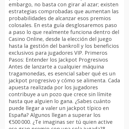
embargo, no basta con girar al azar; existen
estrategias comprobadas que aumentan las
probabilidades de alcanzar esos premios
colosales. En esta guía desglosaremos paso
a paso lo que realmente funciona dentro del
Casino Online, desde la elección del juego
hasta la gestión del bankroll y los beneficios
exclusivos para jugadores VIP. Primeros
Pasos: Entender los Jackpot Progresivos
Antes de lanzarte a cualquier máquina
tragamonedas, es esencial saber qué es un
jackpot progresivo y cómo se alimenta. Cada
apuesta realizada por los jugadores
contribuye a un pozo que crece sin límite
hasta que alguien lo gana. ¿Sabes cuánto
puede llegar a valer un jackpot típico en
España? Algunos llegan a superar los
€500 000. ¿Te imaginas ser tú quien active
ese gran premio con una sola jugada?*