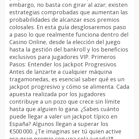
embargo, no basta con girar al azar; existen
estrategias comprobadas que aumentan las
probabilidades de alcanzar esos premios
colosales. En esta guía desglosaremos paso
a paso lo que realmente funciona dentro del
Casino Online, desde la elección del juego
hasta la gestión del bankroll y los beneficios
exclusivos para jugadores VIP. Primeros
Pasos: Entender los Jackpot Progresivos
Antes de lanzarte a cualquier máquina
tragamonedas, es esencial saber qué es un
jackpot progresivo y cómo se alimenta. Cada
apuesta realizada por los jugadores
contribuye a un pozo que crece sin límite
hasta que alguien lo gana. ¿Sabes cuánto
puede llegar a valer un jackpot típico en
España? Algunos llegan a superar los
€500 000. ¿Te imaginas ser tú quien active
ese gran premio con una sola jugada?*