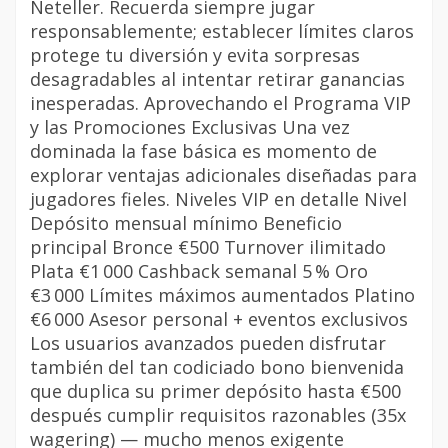
Neteller. Recuerda siempre jugar
responsablemente; establecer límites claros
protege tu diversión y evita sorpresas
desagradables al intentar retirar ganancias
inesperadas. Aprovechando el Programa VIP
y las Promociones Exclusivas Una vez
dominada la fase básica es momento de
explorar ventajas adicionales diseñadas para
jugadores fieles. Niveles VIP en detalle Nivel
Depósito mensual mínimo Beneficio
principal Bronce €500 Turnover ilimitado
Plata €1 000 Cashback semanal 5 % Oro
€3 000 Límites máximos aumentados Platino
€6 000 Asesor personal + eventos exclusivos
Los usuarios avanzados pueden disfrutar
también del tan codiciado bono bienvenida
que duplica su primer depósito hasta €500
después cumplir requisitos razonables (35x
wagering) — mucho menos exigente