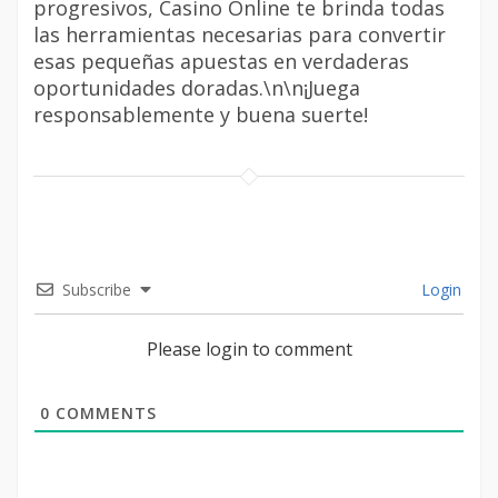
progresivos, Casino Online te brinda todas
las herramientas necesarias para convertir
esas pequeñas apuestas en verdaderas
oportunidades doradas.\n\n¡Juega
responsablemente y buena suerte!
Subscribe
Login
Please login to comment
0
COMMENTS