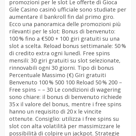
promozioni per le slot Le offerte di Gioca
Gile Casino casinò ufficiale sono studiate per
aumentare il bankroll fin dal primo giro.
Ecco una panoramica delle promozioni più
rilevanti per le slot: Bonus di benvenuto:
100 % fino a €500 + 100 giri gratuiti su una
slot a scelta. Reload bonus settimanale: 50 %
di credito extra ogni lunedì. Free spins
mensili: 30 giri gratuiti su slot selezionate,
rinnovabili ogni 30 giorni. Tipo di bonus
Percentuale Massimo (€) Giri gratuiti
Benvenuto 100 % 500 100 Reload 50 % 200 –
Free spins – – 30 Le condizioni di wagering
sono chiare: il bonus di benvenuto richiede
35 x il valore del bonus, mentre i free spins
hanno un requisito di 20 x le vincite
ottenute. Consiglio: utilizza i free spins su
slot con alta volatilità per massimizzare le
possibilità di colpire un jackpot. Strategie