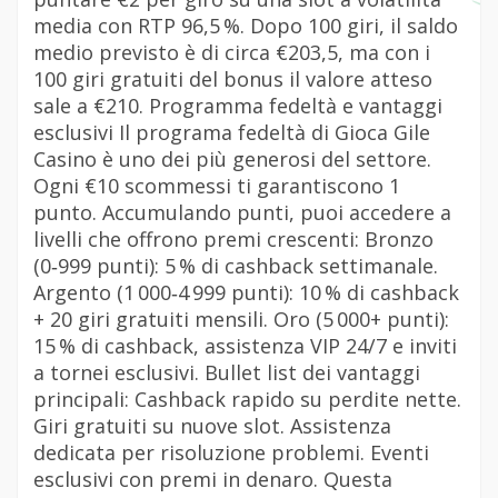
media con RTP 96,5 %. Dopo 100 giri, il saldo
medio previsto è di circa €203,5, ma con i
100 giri gratuiti del bonus il valore atteso
sale a €210. Programma fedeltà e vantaggi
esclusivi Il programa fedeltà di Gioca Gile
Casino è uno dei più generosi del settore.
Ogni €10 scommessi ti garantiscono 1
punto. Accumulando punti, puoi accedere a
livelli che offrono premi crescenti: Bronzo
(0‑999 punti): 5 % di cashback settimanale.
Argento (1 000‑4 999 punti): 10 % di cashback
+ 20 giri gratuiti mensili. Oro (5 000+ punti):
15 % di cashback, assistenza VIP 24/7 e inviti
a tornei esclusivi. Bullet list dei vantaggi
principali: Cashback rapido su perdite nette.
Giri gratuiti su nuove slot. Assistenza
dedicata per risoluzione problemi. Eventi
esclusivi con premi in denaro. Questa