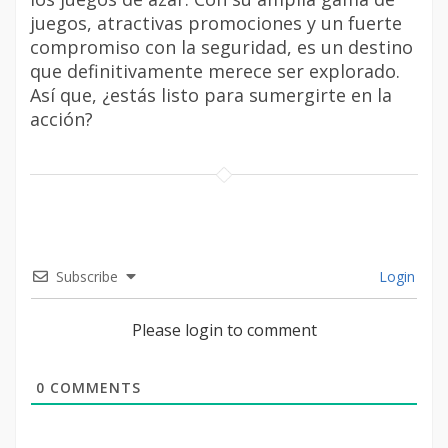
juegos, atractivas promociones y un fuerte
compromiso con la seguridad, es un destino
que definitivamente merece ser explorado.
Así que, ¿estás listo para sumergirte en la
acción?
Subscribe
Login
Please login to comment
0
COMMENTS