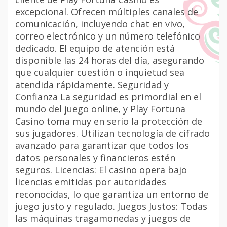
excepcional. Ofrecen múltiples canales de
comunicación, incluyendo chat en vivo,
correo electrónico y un número telefónico
dedicado. El equipo de atención está
disponible las 24 horas del día, asegurando
que cualquier cuestión o inquietud sea
atendida rápidamente. Seguridad y
Confianza La seguridad es primordial en el
mundo del juego online, y Play Fortuna
Casino toma muy en serio la protección de
sus jugadores. Utilizan tecnología de cifrado
avanzado para garantizar que todos los
datos personales y financieros estén
seguros. Licencias: El casino opera bajo
licencias emitidas por autoridades
reconocidas, lo que garantiza un entorno de
juego justo y regulado. Juegos Justos: Todas
las máquinas tragamonedas y juegos de