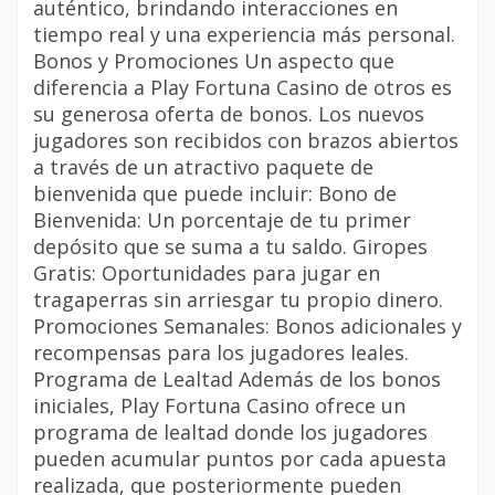
auténtico, brindando interacciones en
tiempo real y una experiencia más personal.
Bonos y Promociones Un aspecto que
diferencia a Play Fortuna Casino de otros es
su generosa oferta de bonos. Los nuevos
jugadores son recibidos con brazos abiertos
a través de un atractivo paquete de
bienvenida que puede incluir: Bono de
Bienvenida: Un porcentaje de tu primer
depósito que se suma a tu saldo. Giropes
Gratis: Oportunidades para jugar en
tragaperras sin arriesgar tu propio dinero.
Promociones Semanales: Bonos adicionales y
recompensas para los jugadores leales.
Programa de Lealtad Además de los bonos
iniciales, Play Fortuna Casino ofrece un
programa de lealtad donde los jugadores
pueden acumular puntos por cada apuesta
realizada, que posteriormente pueden