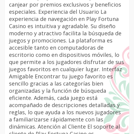
canjear por premios exclusivos y beneficios
especiales. Experiencia del Usuario La
experiencia de navegación en Play Fortuna
Casino es intuitiva y agradable. Su diseño
moderno y atractivo facilita la búsqueda de
juegos y promociones. La plataforma es
accesible tanto en computadoras de
escritorio como en dispositivos móviles, lo
que permite a los jugadores disfrutar de sus
juegos favoritos en cualquier lugar. Interfaz
Amigable Encontrar tu juego favorito es
sencillo gracias a las categorías bien
organizadas y la función de búsqueda
eficiente. Además, cada juego está
acompañado de descripciones detalladas y
reglas, lo que ayuda a los nuevos jugadores
a familiarizarse rápidamente con las
dinámicas. Atención al Cliente El soporte al
cliente de Play Fortuna Casino es