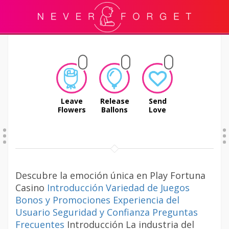
Leave
Release
Send
Flowers
Ballons
Love
Descubre la emoción única en Play Fortuna
Casino
Introducción
Variedad de Juegos
Bonos y Promociones
Experiencia del
Usuario
Seguridad y Confianza
Preguntas
Frecuentes
Introducción La industria del