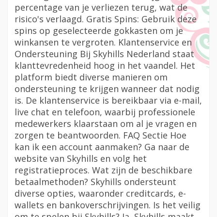
percentage van je verliezen terug, wat de
risico's verlaagd. Gratis Spins: Gebruik deze
spins op geselecteerde gokkasten om je
winkansen te vergroten. Klantenservice en
Ondersteuning Bij Skyhills Nederland staat
klanttevredenheid hoog in het vaandel. Het
platform biedt diverse manieren om
ondersteuning te krijgen wanneer dat nodig
is. De klantenservice is bereikbaar via e-mail,
live chat en telefoon, waarbij professionele
medewerkers klaarstaan om al je vragen en
zorgen te beantwoorden. FAQ Sectie Hoe
kan ik een account aanmaken? Ga naar de
website van Skyhills en volg het
registratieproces. Wat zijn de beschikbare
betaalmethoden? Skyhills ondersteunt
diverse opties, waaronder creditcards, e-
wallets en bankoverschrijvingen. Is het veilig
om te spelen bij Skyhills? Ja, Skyhills maakt