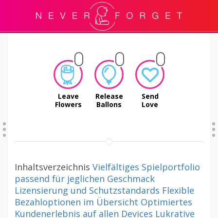
Leave
Release
Send
Flowers
Ballons
Love
Inhaltsverzeichnis
Vielfältiges Spielportfolio
passend für jeglichen Geschmack
Lizensierung und Schutzstandards
Flexible
Bezahloptionen im Übersicht
Optimiertes
Kundenerlebnis auf allen Devices
Lukrative