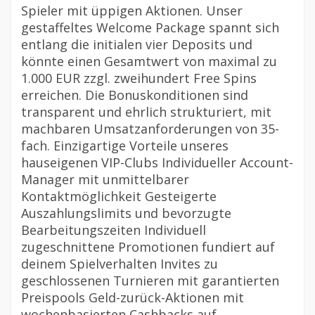
Spieler mit üppigen Aktionen. Unser
gestaffeltes Welcome Package spannt sich
entlang die initialen vier Deposits und
könnte einen Gesamtwert von maximal zu
1.000 EUR zzgl. zweihundert Free Spins
erreichen. Die Bonuskonditionen sind
transparent und ehrlich strukturiert, mit
machbaren Umsatzanforderungen von 35-
fach. Einzigartige Vorteile unseres
hauseigenen VIP-Clubs Individueller Account-
Manager mit unmittelbarer
Kontaktmöglichkeit Gesteigerte
Auszahlungslimits und bevorzugte
Bearbeitungszeiten Individuell
zugeschnittene Promotionen fundiert auf
deinem Spielverhalten Invites zu
geschlossenen Turnieren mit garantierten
Preispools Geld-zurück-Aktionen mit
wochenbasierten Cashbacks auf