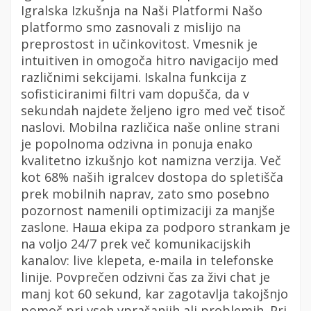
Igralska Izkušnja na Naši Platformi Našo
platformo smo zasnovali z mislijo na
preprostost in učinkovitost. Vmesnik je
intuitiven in omogoča hitro navigacijo med
različnimi sekcijami. Iskalna funkcija z
sofisticiranimi filtri vam dopušča, da v
sekundah najdete željeno igro med več tisoč
naslovi. Mobilna različica naše online strani
je popolnoma odzivna in ponuja enako
kvalitetno izkušnjo kot namizna verzija. Več
kot 68% naših igralcev dostopa do spletišča
prek mobilnih naprav, zato smo posebno
pozornost namenili optimizaciji za manjše
zaslone. Наша ekipa za podporo strankam je
na voljo 24/7 prek več komunikacijskih
kanalov: live klepeta, e-maila in telefonske
linije. Povprečen odzivni čas za živi chat je
manj kot 60 sekund, kar zagotavlja takojšnjo
pomoč pri vseh vprašanjih ali problemih. Pri