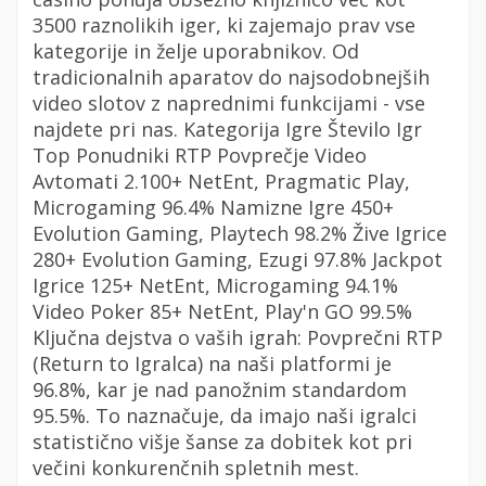
3500 raznolikih iger, ki zajemajo prav vse
kategorije in želje uporabnikov. Od
tradicionalnih aparatov do najsodobnejših
video slotov z naprednimi funkcijami - vse
najdete pri nas. Kategorija Igre Število Igr
Top Ponudniki RTP Povprečje Video
Avtomati 2.100+ NetEnt, Pragmatic Play,
Microgaming 96.4% Namizne Igre 450+
Evolution Gaming, Playtech 98.2% Žive Igrice
280+ Evolution Gaming, Ezugi 97.8% Jackpot
Igrice 125+ NetEnt, Microgaming 94.1%
Video Poker 85+ NetEnt, Play'n GO 99.5%
Ključna dejstva o vaših igrah: Povprečni RTP
(Return to Igralca) na naši platformi je
96.8%, kar je nad panožnim standardom
95.5%. To naznačuje, da imajo naši igralci
statistično višje šanse za dobitek kot pri
večini konkurenčnih spletnih mest.