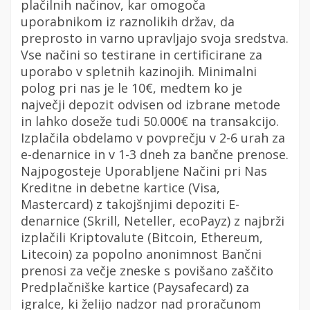
plačilnih načinov, kar omogoča
uporabnikom iz raznolikih držav, da
preprosto in varno upravljajo svoja sredstva.
Vse načini so testirane in certificirane za
uporabo v spletnih kazinojih. Minimalni
polog pri nas je le 10€, medtem ko je
največji depozit odvisen od izbrane metode
in lahko doseže tudi 50.000€ na transakcijo.
Izplačila obdelamo v povprečju v 2-6 urah za
e-denarnice in v 1-3 dneh za bančne prenose.
Najpogosteje Uporabljene Načini pri Nas
Kreditne in debetne kartice (Visa,
Mastercard) z takojšnjimi depoziti E-
denarnice (Skrill, Neteller, ecoPayz) z najbrži
izplačili Kriptovalute (Bitcoin, Ethereum,
Litecoin) za popolno anonimnost Bančni
prenosi za večje zneske s povišano zaščito
Predplačniške kartice (Paysafecard) za
igralce, ki želijo nadzor nad proračunom