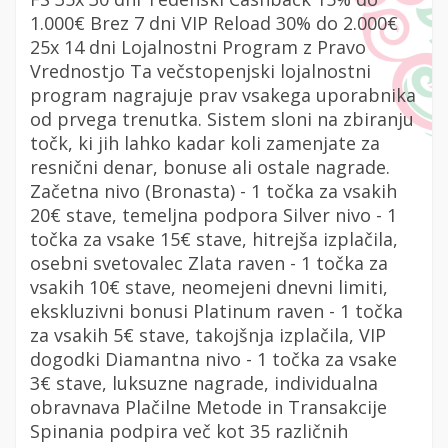
1.000€ Brez 7 dni VIP Reload 30% do 2.000€
25x 14 dni Lojalnostni Program z Pravo
Vrednostjo Ta večstopenjski lojalnostni
program nagrajuje prav vsakega uporabnika
od prvega trenutka. Sistem sloni na zbiranju
točk, ki jih lahko kadar koli zamenjate za
resnični denar, bonuse ali ostale nagrade.
Začetna nivo (Bronasta) - 1 točka za vsakih
20€ stave, temeljna podpora Silver nivo - 1
točka za vsake 15€ stave, hitrejša izplačila,
osebni svetovalec Zlata raven - 1 točka za
vsakih 10€ stave, neomejeni dnevni limiti,
ekskluzivni bonusi Platinum raven - 1 točka
za vsakih 5€ stave, takojšnja izplačila, VIP
dogodki Diamantna nivo - 1 točka za vsake
3€ stave, luksuzne nagrade, individualna
obravnava Plačilne Metode in Transakcije
Spinania podpira več kot 35 različnih