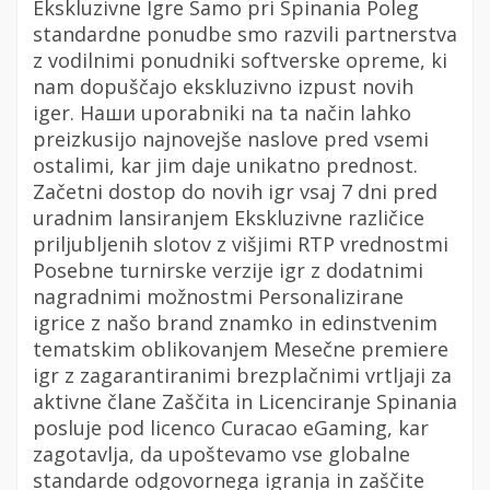
Ekskluzivne Igre Samo pri Spinania Poleg
standardne ponudbe smo razvili partnerstva
z vodilnimi ponudniki softverske opreme, ki
nam dopuščajo ekskluzivno izpust novih
iger. Наши uporabniki na ta način lahko
preizkusijo najnovejše naslove pred vsemi
ostalimi, kar jim daje unikatno prednost.
Začetni dostop do novih igr vsaj 7 dni pred
uradnim lansiranjem Ekskluzivne različice
priljubljenih slotov z višjimi RTP vrednostmi
Posebne turnirske verzije igr z dodatnimi
nagradnimi možnostmi Personalizirane
igrice z našo brand znamko in edinstvenim
tematskim oblikovanjem Mesečne premiere
igr z zagarantiranimi brezplačnimi vrtljaji za
aktivne člane Zaščita in Licenciranje Spinania
posluje pod licenco Curacao eGaming, kar
zagotavlja, da upoštevamo vse globalne
standarde odgovornega igranja in zaščite