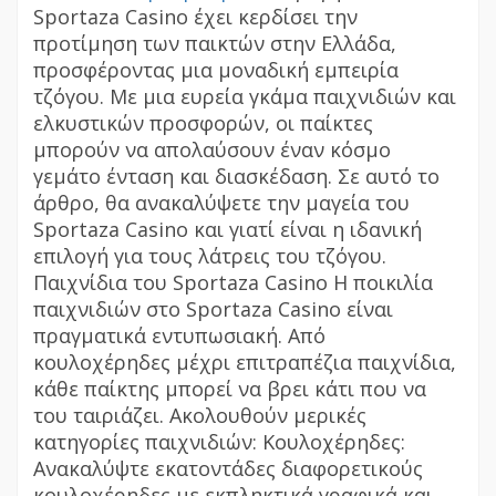
Sportaza Casino έχει κερδίσει την
προτίμηση των παικτών στην Ελλάδα,
προσφέροντας μια μοναδική εμπειρία
τζόγου. Με μια ευρεία γκάμα παιχνιδιών και
ελκυστικών προσφορών, οι παίκτες
μπορούν να απολαύσουν έναν κόσμο
γεμάτο ένταση και διασκέδαση. Σε αυτό το
άρθρο, θα ανακαλύψετε την μαγεία του
Sportaza Casino και γιατί είναι η ιδανική
επιλογή για τους λάτρεις του τζόγου.
Παιχνίδια του Sportaza Casino Η ποικιλία
παιχνιδιών στο Sportaza Casino είναι
πραγματικά εντυπωσιακή. Από
κουλοχέρηδες μέχρι επιτραπέζια παιχνίδια,
κάθε παίκτης μπορεί να βρει κάτι που να
του ταιριάζει. Ακολουθούν μερικές
κατηγορίες παιχνιδιών: Κουλοχέρηδες:
Ανακαλύψτε εκατοντάδες διαφορετικούς
κουλοχέρηδες με εκπληκτικά γραφικά και