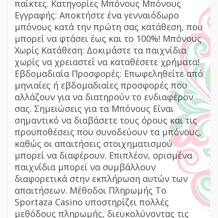
παίκτες. Κατηγορίες Μπόνους Μπόνους
Εγγραφής: Αποκτήστε ένα γενναιόδωρο
μπόνους κατά την πρώτη σας κατάθεση, που
μπορεί να φτάσει έως και το 100%! Μπόνους
Χωρίς Κατάθεση: Δοκιμάστε τα παιχνίδια
χωρίς να χρειαστεί να καταθέσετε χρήματα!
Εβδομαδιαία Προσφορές: Επωφεληθείτε από
μηνιαίες ή εβδομαδιαίες προσφορές που
αλλάζουν για να διατηρούν το ενδιαφέρον
σας. Σημειώσεις για τα Μπόνους Είναι
σημαντικό να διαβάσετε τους όρους και τις
προϋποθέσεις που συνοδεύουν τα μπόνους,
καθώς οι απαιτήσεις στοιχηματισμού
μπορεί να διαφέρουν. Επιπλέον, ορισμένα
παιχνίδια μπορεί να συμβάλλουν
διαφορετικά στην εκπλήρωση αυτών των
απαιτήσεων. Μέθοδοι Πληρωμής Το
Sportaza Casino υποστηρίζει πολλές
μεθόδους πληρωμής, διευκολύνοντας τις