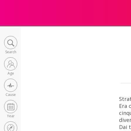
Search
Age
Cause
Stra
Era 
cinq
Year
dive
Dai t