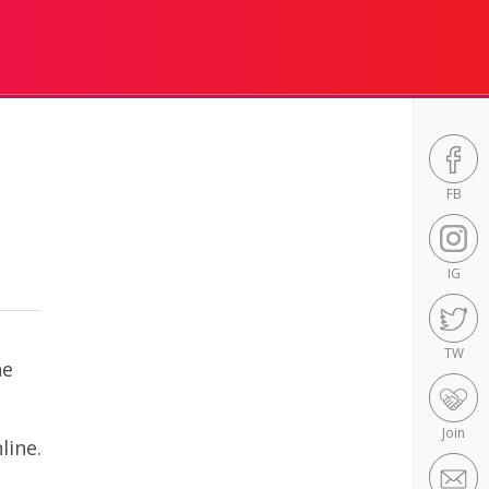
FB
IG
TW
he
Join
line.