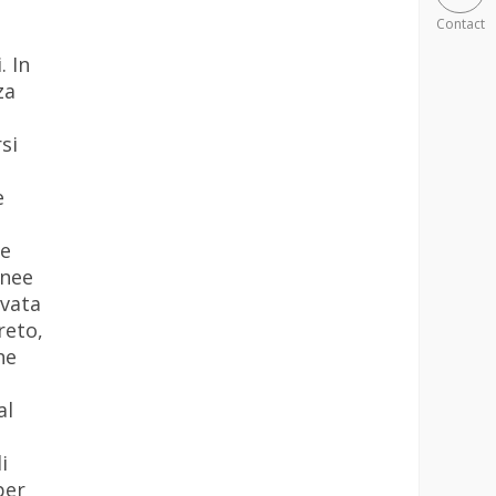
Contact
. In
za
si
e
te
anee
rvata
reto,
he
enza Pattern anomali come picchi improvvisi nella ping (>200 ms) seguiti da vincite alte sono segnali tipici di tentativi “lag switch”. Un motore anti-fraud monitorizza questi eventi creando score frazionali; se lo score supera soglia pre