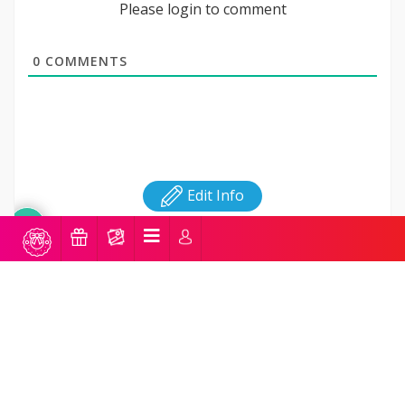
Please login to comment
0
COMMENTS
Edit Info