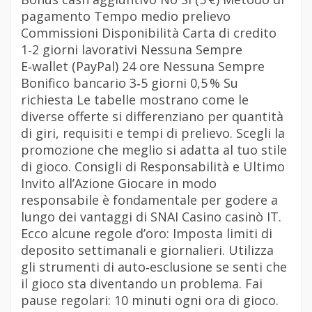
pagamento Tempo medio prelievo
Commissioni Disponibilità Carta di credito
1‑2 giorni lavorativi Nessuna Sempre
E‑wallet (PayPal) 24 ore Nessuna Sempre
Bonifico bancario 3‑5 giorni 0,5 % Su
richiesta Le tabelle mostrano come le
diverse offerte si differenziano per quantità
di giri, requisiti e tempi di prelievo. Scegli la
promozione che meglio si adatta al tuo stile
di gioco. Consigli di Responsabilità e Ultimo
Invito all’Azione Giocare in modo
responsabile è fondamentale per godere a
lungo dei vantaggi di SNAI Casino casinò IT.
Ecco alcune regole d’oro: Imposta limiti di
deposito settimanali e giornalieri. Utilizza
gli strumenti di auto‑esclusione se senti che
il gioco sta diventando un problema. Fai
pause regolari: 10 minuti ogni ora di gioco.