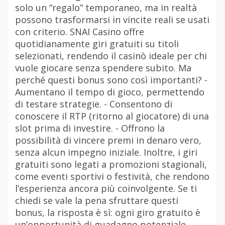
solo un “regalo” temporaneo, ma in realtà
possono trasformarsi in vincite reali se usati
con criterio. SNAI Casino offre
quotidianamente giri gratuiti su titoli
selezionati, rendendo il casinò ideale per chi
vuole giocare senza spendere subito. Ma
perché questi bonus sono così importanti? -
Aumentano il tempo di gioco, permettendo
di testare strategie. - Consentono di
conoscere il RTP (ritorno al giocatore) di una
slot prima di investire. - Offrono la
possibilità di vincere premi in denaro vero,
senza alcun impegno iniziale. Inoltre, i giri
gratuiti sono legati a promozioni stagionali,
come eventi sportivi o festività, che rendono
l’esperienza ancora più coinvolgente. Se ti
chiedi se vale la pena sfruttare questi
bonus, la risposta è sì: ogni giro gratuito è
un’opportunità di guadagno potenziale.