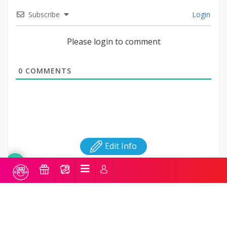
Subscribe
Login
Please login to comment
0
COMMENTS
Edit Info