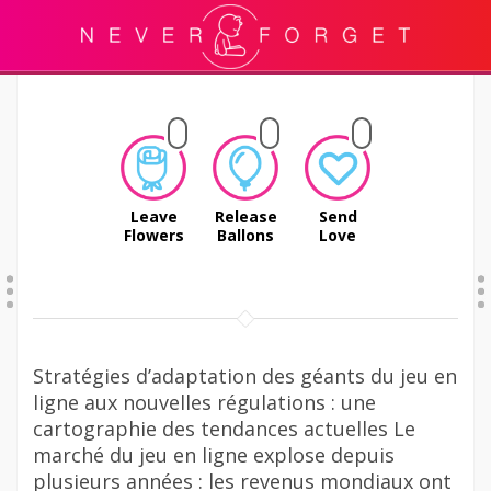
Leave
Release
Send
Flowers
Ballons
Love
Stratégies d’adaptation des géants du jeu en
ligne aux nouvelles régulations : une
cartographie des tendances actuelles Le
marché du jeu en ligne explose depuis
plusieurs années : les revenus mondiaux ont