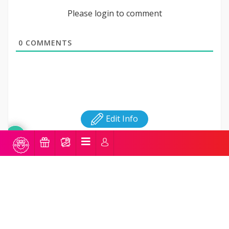
Please login to comment
0
COMMENTS
Edit Info