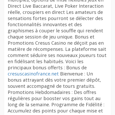
Direct Live Baccarat, Live Poker Interaction
réelle, croupiers en direct Les amateurs de
sensations fortes pourront se délecter des
fonctionnalités innovantes et des
graphismes à couper le souffle qui rendent
chaque session de jeu unique. Bonus et
Promotions Cresus Casino ne déçoit pas en
matière de récompenses. La plateforme sait
comment séduire ses nouveaux joueurs tout
en fidélisant les habitués. Voici les
principaux bonus offerts : Bonus de
cresuscasinofrance.net
Bienvenue : Un
bonus attrayant dès votre premier dépôt,
souvent accompagné de tours gratuits.
Promotions Hebdomadaires : Des offres
régulières pour booster vos gains tout au
long de la semaine. Programme de Fidélité :
Accumulez des points pour chaque mise et