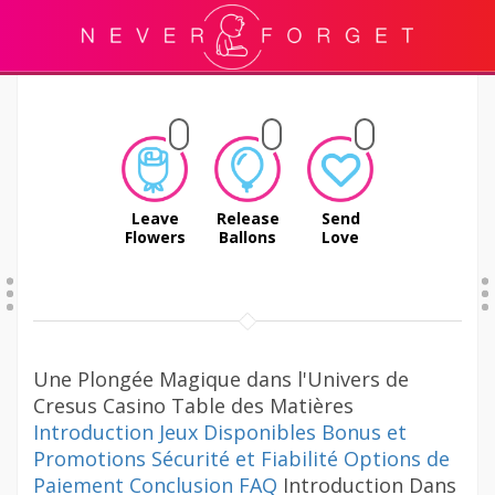
Leave
Release
Send
Flowers
Ballons
Love
Une Plongée Magique dans l'Univers de
Cresus Casino Table des Matières
Introduction
Jeux Disponibles
Bonus et
Promotions
Sécurité et Fiabilité
Options de
Paiement
Conclusion
FAQ
Introduction Dans