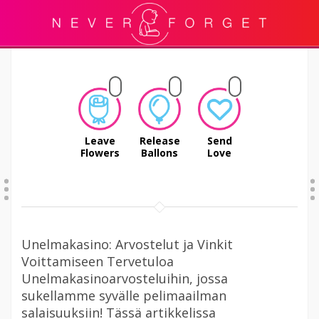
Leave
Release
Send
Flowers
Ballons
Love
Unelmakasino: Arvostelut ja Vinkit
Voittamiseen Tervetuloa
Unelmakasinoarvosteluihin, jossa
sukellamme syvälle pelimaailman
salaisuuksiin! Tässä artikkelissa