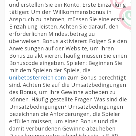
und erstellen Sie ein Konto. Erste Einzahlung
tätigen: Um den Willkommensbonus in
Anspruch zu nehmen, müssen Sie eine erste
Einzahlung leisten. Achten Sie darauf, den
erforderlichen Mindestbetrag zu
überweisen. Bonus aktivieren: Folgen Sie den
Anweisungen auf der Website, um Ihren
Bonus zu aktivieren, häufig müssen Sie einen
Bonuscode eingeben. Spielen: Beginnen Sie
mit dem Spielen der Spiele, die
unibetosterreich.com
zum Bonus berechtigt
sind. Achten Sie auf die Umsatzbedingungen
des Bonus, um Ihre Gewinne abheben zu
können. Häufig gestellte Fragen Was sind die
Umsatzbedingungen? Umsatzbedingungen
bezeichnen die Anforderungen, die Spieler
erfüllen müssen, um einen Bonus und die
damit verbundenen Gewinne abzuheben.
Diese können unterschiedlich sein, z.B. 30-