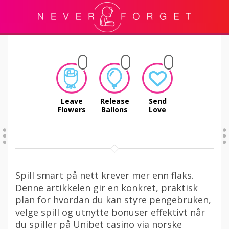
Leave
Release
Send
Flowers
Ballons
Love
Spill smart på nett krever mer enn flaks.
Denne artikkelen gir en konkret, praktisk
plan for hvordan du kan styre pengebruken,
velge spill og utnytte bonuser effektivt når
du spiller på Unibet casino via norske