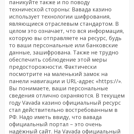
паникуйте также и по поводу
технической стороны: Вавада казино
использует технологии шифрования,
являющиеся отраслевым стандартом. В
целом это означает, что вся информация,
которую вы отправляете на ресурс, будь
то ваши персональные или банковские
данные, зашифрована. Также не трудно
обеспечить соблюдение этой меры
предосторожности. Фактически
посмотрите на маленький замок на
панели навигации и URL-адрес «https://».
Вы понимаете, ваши персональные
сведения отлично охраняются. В текущем
году Vavada казино официальный ресурс
стал действительно востребованным в
РФ. Надо иметь ввиду, что вавада
официальный портал – это очень
надёжный сайт. На Vavada официальный