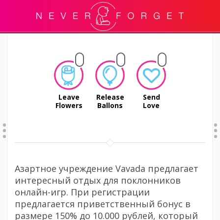
Leave
Release
Send
Flowers
Ballons
Love
Азартное учреждение Vavada предлагает
интересный отдых для поклонников
онлайн-игр. При регистрации
предлагается приветственный бонус в
размере 150% до 10.000 рублей, который