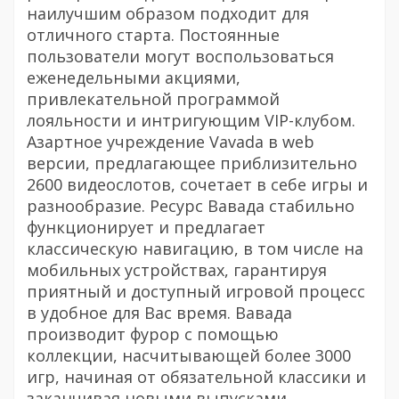
наилучшим образом подходит для
отличного старта. Постоянные
пользователи могут воспользоваться
еженедельными акциями,
привлекательной программой
лояльности и интригующим VIP-клубом.
Азартное учреждение Vavada в web
версии, предлагающее приблизительно
2600 видеослотов, сочетает в себе игры и
разнообразие. Ресурс Вавада стабильно
функционирует и предлагает
классическую навигацию, в том числе на
мобильных устройствах, гарантируя
приятный и доступный игровой процесс
в удобное для Вас время. Вавада
производит фурор с помощью
коллекции, насчитывающей более 3000
игр, начиная от обязательной классики и
заканчивая новыми выпусками.