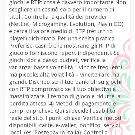
giochi e RTP: cosa è davvero importante Non
scegliere un casinò solo per il numero di
titoli. Controlla la qualità dei provider
(NetEnt, Microgaming, Evolution, Play'n GO)
e cerca il valore medio di RTP (return to
player) dichiarato. Per una scelta pratica:
Preferisci casinò che mostrano gli RTP di
gioco o forniscono report indipendenti. Se
giochi slot a basso budget, verifica la
varianza: bassa volatilità = vincite frequenti
ma piccole; alta volatilità = vincite rare ma
grandi. Distribuisci il tuo bankroll su giochi
con RTP comprovato se il tuo obiettivo è
massimizzare il tempo di gioco e ridurre la
perdita attesa. 4) Metodi di pagamento e
tempi di prelievo Qui si decide l'usabilità
reale del sito. I punti chiave: Verifica metodi
disponibili: carte, e-wallet, bonifico, servizi
locali (es. Postepay in Italia). Controlla i