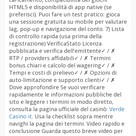
HTML5 e disponibilità di app native (se
preferisci). Puoi fare un test pratico: gioca
una sessione gratuita su mobile per valutare
lag, pop-up e navigazione del conto. 7) Lista
di controllo rapida (usa prima della
registrazione) VerificaStato Licenza
pubblicata e verifica dell'emittente✓ / ✗
RTP / providers affidabili✓ / ✗ Termini
bonus chiari e calcolo del wagering✓ / ✗
Tempi e costi di prelievo✓ / ✗ Opzioni di
auto-limitazione e supporto clienti✓ / ✗
Dove approfondire Se vuoi verificare
rapidamente le informazioni pubbliche del
sito e leggere i termini in modo diretto,
consulta la pagina ufficiale del casinò:
Verde
Casino it
. Usa la checklist sopra mentre
navighi la pagina dei termini. Video rapido e
conclusione Guarda questo breve video per