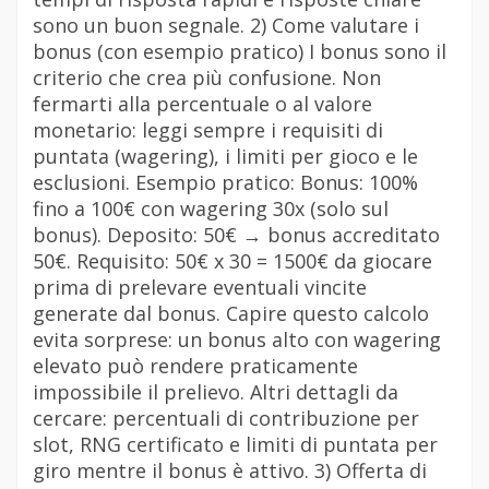
sono un buon segnale. 2) Come valutare i
bonus (con esempio pratico) I bonus sono il
criterio che crea più confusione. Non
fermarti alla percentuale o al valore
monetario: leggi sempre i requisiti di
puntata (wagering), i limiti per gioco e le
esclusioni. Esempio pratico: Bonus: 100%
fino a 100€ con wagering 30x (solo sul
bonus). Deposito: 50€ → bonus accreditato
50€. Requisito: 50€ x 30 = 1500€ da giocare
prima di prelevare eventuali vincite
generate dal bonus. Capire questo calcolo
evita sorprese: un bonus alto con wagering
elevato può rendere praticamente
impossibile il prelievo. Altri dettagli da
cercare: percentuali di contribuzione per
slot, RNG certificato e limiti di puntata per
giro mentre il bonus è attivo. 3) Offerta di