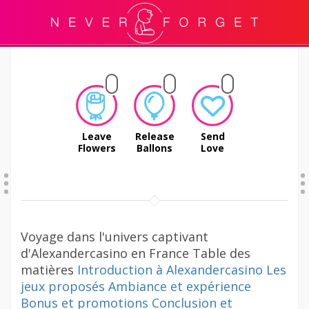
Leave
Release
Send
Flowers
Ballons
Love
Voyage dans l'univers captivant
d'Alexandercasino en France Table des
matières
Introduction à Alexandercasino
Les
jeux proposés
Ambiance et expérience
Bonus et promotions
Conclusion et