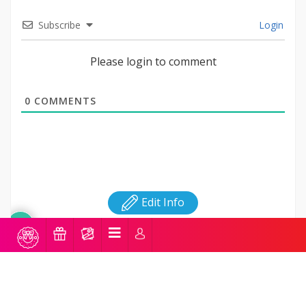
Subscribe
Login
Please login to comment
0
COMMENTS
Edit Info