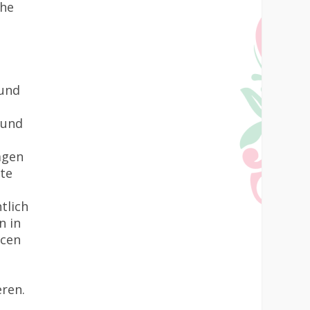
ohe
 und
 und
agen
ste
tlich
n in
ncen
eren.