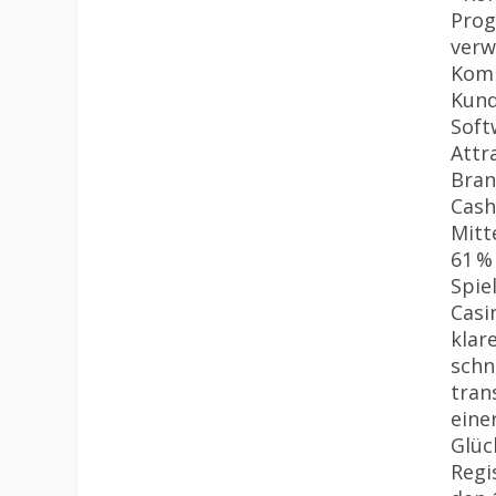
Prog
verw
Komb
Kund
Soft
Attr
Bran
Cash
Mitt
61 %
Spie
Casi
klar
schn
tran
eine
Glüc
Regi