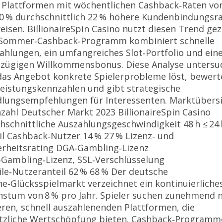
 Plattformen mit wöchentlichen Cashback‑Raten von
10 % durchschnittlich 22 % höhere Kundenbindungsr
eisen. BillionaireSpin Casino nutzt diesen Trend gezi
Sommer‑Cashback‑Programm kombiniert schnelle
ahlungen, ein umfangreiches Slot‑Portfolio und ein
zügigen Willkommensbonus. Diese Analyse untersu
das Angebot konkrete Spielerprobleme löst, bewert
Leistungskennzahlen und gibt strategische
lungsempfehlungen für Interessenten. Marktübers
zahl Deutscher Markt 2023 BillionaireSpin Casino
hschnittliche Auszahlungsgeschwindigkeit 48 h ≤ 24 
il Cashback‑Nutzer 14 % 27 % Lizenz‑ und
erheitsrating DGA‑Gambling‑Lizenz
Gambling‑Lizenz, SSL‑Verschlüsselung
le‑Nutzeranteil 62 % 68 % Der deutsche
ne‑Glücksspielmarkt verzeichnet ein kontinuierliche
stum von 8 % pro Jahr. Spieler suchen zunehmend 
eren, schnell auszahlenenden Plattformen, die
tzliche Wertschöpfung bieten. Cashback‑Programm