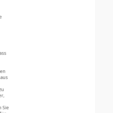
e
ass
nen
 aus
zu
er,
 Sie