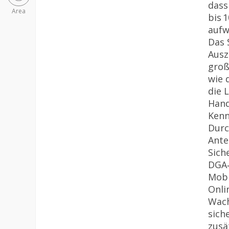
dass
Area
bis 
aufw
Das 
Ausz
groß
wie 
die 
Hand
Kenn
Durc
Ante
Sich
DGA‑
Mobi
Onli
Wach
sich
zusä