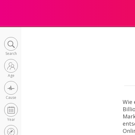
Search
Age
Cause
Wie 
Bill
Mark
Year
ents
Onli