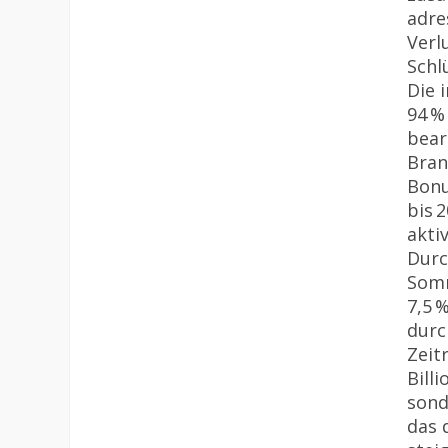
adre
Verl
Schl
Die 
94 %
bear
Bran
Bonu
bis 
akti
Durc
Somm
7,5 
durc
Zeit
Bill
sond
das 