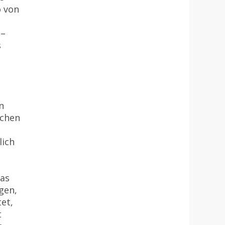
o von
 –
s
n
schen
lich
das
gen,
et,
t