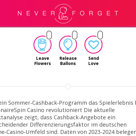
Leave
Release
Send
Flowers
Ballons
Love
ein Sommer‑Cashback‑Programm das Spielerlebnis 
ionaireSpin Casino revolutioniert Die aktuelle
tanalyse zeigt, dass Cashback‑Angebote ein
cheidender Differenzierungsfaktor im deutschen
ne‑Casino‑Umfeld sind. Daten von 2023‑2024 belegen