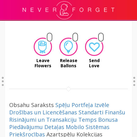
Leave
Release
Send
Flowers
Ballons
Love
Obsahu Saraksts
Spēļu Portfeļa Izvēle
Drošības un Licencēšanas Standarti
Finanšu
Risinājumi un Transakciju Temps
Bonusa
Piedāvājumu Detaļas
Mobilo Sistēmas
Priekšrocības
Azartspēļu Kolekcijas