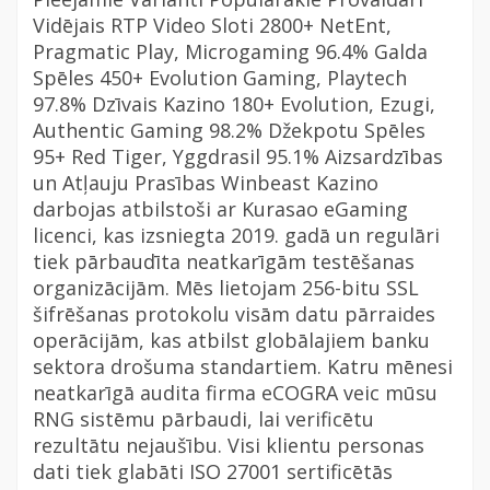
Vidējais RTP Video Sloti 2800+ NetEnt,
Pragmatic Play, Microgaming 96.4% Galda
Spēles 450+ Evolution Gaming, Playtech
97.8% Dzīvais Kazino 180+ Evolution, Ezugi,
Authentic Gaming 98.2% Džekpotu Spēles
95+ Red Tiger, Yggdrasil 95.1% Aizsardzības
un Atļauju Prasības Winbeast Kazino
darbojas atbilstoši ar Kurasao eGaming
licenci, kas izsniegta 2019. gadā un regulāri
tiek pārbaudīta neatkarīgām testēšanas
organizācijām. Mēs lietojam 256-bitu SSL
šifrēšanas protokolu visām datu pārraides
operācijām, kas atbilst globālajiem banku
sektora drošuma standartiem. Katru mēnesi
neatkarīgā audita firma eCOGRA veic mūsu
RNG sistēmu pārbaudi, lai verificētu
rezultātu nejaušību. Visi klientu personas
dati tiek glabāti ISO 27001 sertificētās