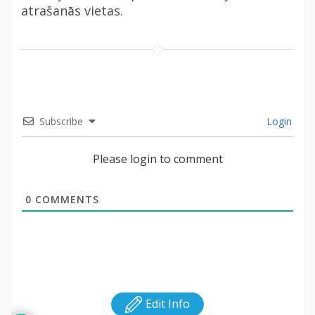
atrašanās vietas.
Subscribe
Login
Please login to comment
0
COMMENTS
Edit Info