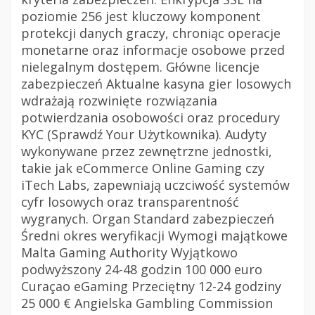
poziomie 256 jest kluczowy komponent
protekcji danych graczy, chroniąc operacje
monetarne oraz informacje osobowe przed
nielegalnym dostępem. Główne licencje
zabezpieczeń Aktualne kasyna gier losowych
wdrażają rozwinięte rozwiązania
potwierdzania osobowości oraz procedury
KYC (Sprawdź Your Użytkownika). Audyty
wykonywane przez zewnętrzne jednostki,
takie jak eCommerce Online Gaming czy
iTech Labs, zapewniają uczciwość systemów
cyfr losowych oraz transparentność
wygranych. Organ Standard zabezpieczeń
Średni okres weryfikacji Wymogi majątkowe
Malta Gaming Authority Wyjątkowo
podwyższony 24-48 godzin 100 000 euro
Curaçao eGaming Przeciętny 12-24 godziny
25 000 € Angielska Gambling Commission