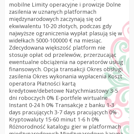
mobilne Limity operacyjne i prowizje Dolne
zasilenia w uznanych platformach
międzynarodowych zaczynają się od
ekwiwalentu 10-20 złotych, podczas gdy
najwyższe ograniczenia wypłat plasują się w
widełkach 5000-100000 € na miesiąc.
Zdecydowana większość platform nie
stosuje opłat od przelewów, przerzucając
ewentualne obciążenia na operatorów usług
finansowych. Opcja transakcji Okres obsługi
zasilenia Okres wykonania wypłacenia Koszt
operatora Płatności kartą
kredytowe/debetowe Natychmiastowy 3-5
dni roboczych 0% E-portfele wirtualne
Instant 0-24 h 0% Transakcje z banku 1-3
days pracujących 3-7 days pracujących 0%
Kryptowaluty 15-60 minut 1-6 h 0%
Różnorodność katalogu gier w platformach
międzynarodowych Międzynarodowe kasyna