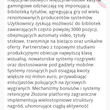
gamingowe odznaczają się imponującą
biblioteką tytułów, agregującą gry od wielu
renomowanych producentów systemów.
Użytkownicy zyskują możliwość do bibliotek
zawierających często powyżej 3000 pozycji,
obejmujących automaty video, tytuły
stołowe, transmisje na bieżąco oraz unikalne
oferty. Partnerstwo z topowymi studiami
produkcyjnymi obiecuje najwyższą klasę
wizualną, nowatorskie systemy rozgrywki
oraz dostosowanie pod gadżety mobilne.
Systemy rosnących puli osiągają kwoty
większe niż milion euro, przywabiając
entuzjastów polujących na życiowych
wygranych. Mechanizmy bonusów i systemy
retencyjne Złożone platformy zagraniczne
implementują wielostopniowe struktury
nagród, uhonorujące ciągłą aktywność