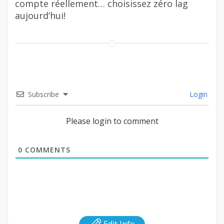
Subscribe
Login
Please login to comment
0
COMMENTS